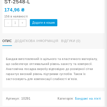
ST-2548-L
174,96
₴
156 в наявності
Бандаж
Додати в кошик
-
+
ліктя
чорно-
зелений
ОПИС
ДОДАТКОВА ІНФОРМАЦІЯ
ВІДГУКИ (0)
розмір
L
ST-
2548-
Бандаж виготовлений із щільного та еластичного матеріалу,
L
що забезпечує оптимальний рівень захисту та компресії.
кількість
Анатомічна посадка виробу відповідно до розмірної сітки
гарантує високий рівень підтримки суглобів. Також їх
застосовують для компенсації слабкості м’язів.
Артикул:
10291
Категорія:
Бандажі на лікті