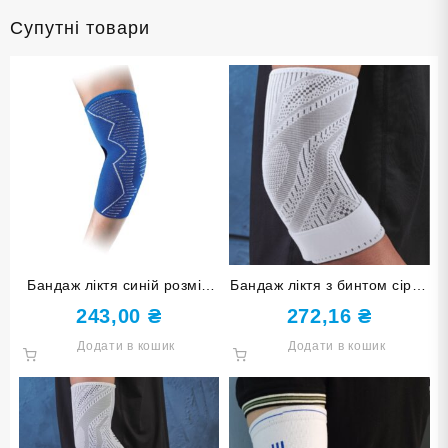
Супутні товари
Бандаж ліктя синій розмір
Бандаж ліктя з бинтом сірий
L-XL ST-7026-L-XL
розмір S-M ST-7157-S-M
243,00
₴
272,16
₴
Додати в кошик
Додати в кошик