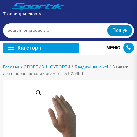
Перейти
до
Товари для спорту
вмісту
Пошук
Категорії
МЕНЮ
Головна
/
СПОРТИВНІ СУПОРТИ
/
Бандажі на лікті
/ Бандаж
ліктя чорно-зелений розмір L ST-2548-L