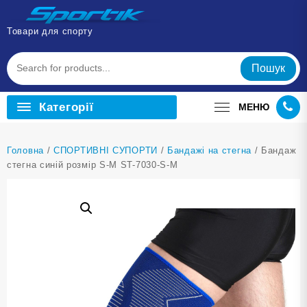
Перейти
до
Товари для спорту
вмісту
Пошук
Категорії
МЕНЮ
Головна
/
СПОРТИВНІ СУПОРТИ
/
Бандажі на стегна
/ Бандаж
стегна синій розмір S-M ST-7030-S-M