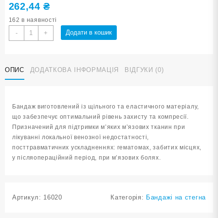
262,44
₴
162 в наявності
Бандаж
Додати в кошик
-
+
стегна
синій
розмір
ОПИС
ДОДАТКОВА ІНФОРМАЦІЯ
ВІДГУКИ (0)
S-
M
ST-
7030-
Бандаж виготовлений із щільного та еластичного матеріалу,
S-
що забезпечує оптимальний рівень захисту та компресії.
M
Призначений для підтримки м’яких м’язових тканин при
кількість
лікуванні локальної венозної недостатності,
посттравматичних ускладненнях: гематомах, забитих місцях,
у післяопераційний період, при м’язових болях.
Артикул:
16020
Категорія:
Бандажі на стегна