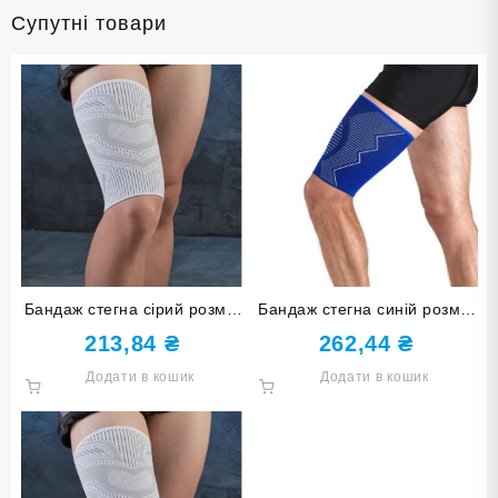
Супутні товари
Бандаж стегна сірий розмір
Бандаж стегна синій розмір
L-XL ST-7162-L-XL
L-XL ST-7030-L-XL
213,84
₴
262,44
₴
Додати в кошик
Додати в кошик