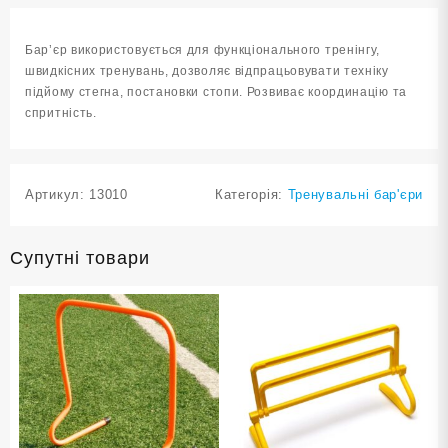
M40-
ОРН
Бар’єр використовується для функціонального тренінгу,
кількість
швидкісних тренувань, дозволяє відпрацьовувати техніку
підйому стегна, постановки стопи. Розвиває координацію та
спритність.
Артикул:
13010
Категорія:
Тренувальні бар'єри
Супутні товари