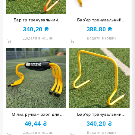
Бар’єр тренувальний
Бар’єр тренувальний
оранжевий 50 см FT-M50-
жовтий 3-рівневий FT-MH3-
340,20
₴
388,80
₴
ОРН
Ж
Додати в кошик
Додати в кошик
М’яка ручка-чохол для
Бар’єр тренувальний
перенесення та зберігання
жовтий 40 см FT-M40-Ж
46,44
₴
340,20
₴
бар’єрів
Додати в кошик
Додати в кошик