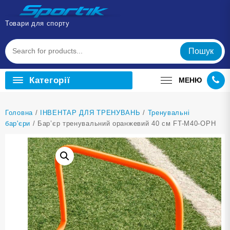
Перейти
до
Товари для спорту
вмісту
Пошук
Категорії
МЕНЮ
Головна
/
ІНВЕНТАР ДЛЯ ТРЕНУВАНЬ
/
Тренувальні
бар'єри
/ Бар’єр тренувальний оранжевий 40 см FT-M40-ОРН