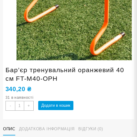
Бар’єр тренувальний оранжевий 40
см FT-M40-ОРН
340,20
₴
31 в наявності
Бар'єр
Додати в кошик
-
+
тренувальний
оранжевий
40
ОПИС
ДОДАТКОВА ІНФОРМАЦІЯ
ВІДГУКИ (0)
см
FT-