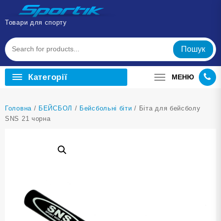
Перейти
до
Товари для спорту
вмісту
Пошук
Категорії
МЕНЮ
Головна
/
БЕЙСБОЛ
/
Бейсбольні біти
/ Біта для бейсболу
SNS 21 чорна