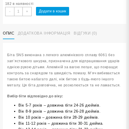
182 в наявності
Біта
Додати в кошик
-
+
для
бейсболу
SNS
ОПИС
ДОДАТКОВА ІНФОРМАЦІЯ
ВІДГУКИ (0)
21
чорна
кількість
Біта SNS виконана з легкого алюмінієвого сплаву 6061 без
зап’ясткового шнурка, призначена для відпрацювання ударів
однією рукою дітьми. Алюміній за вагою легше, що покращує
контроль за снарядом та швидкість помаху. М’яч вибивається
такою битою набагато далі, ніж битою з будь-якого іншого
металу. Ця біта довговічна, не розколюється та не ламається.
Вибір біти відповідно до віку:
Вік 5-7 років – довжина біти 24-26 дюймів.
Вік 8-9 років – довжина біти 26-28 дюймів.
Вік 10 років – довжина біти 28-29 дюймів.
Вік 11-12 років – довжина біти 30-31 дюйма.