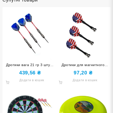
Супутні товари
Дротики вага 21 гр 3 штуки
Дротики для магнитного
в упаковці BL-3400
дартсу. На блістері 3 шт BL-
439,56
₴
97,20
₴
M304
Додати в кошик
Додати в кошик