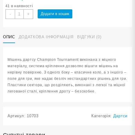
41 в наявності
Дартс
Додати в кошик
-
+
1818B
кількість
ОПИС
ДОДАТКОВА ІНФОРМАЦІЯ
ВІДГУКИ (0)
Мішень дартсу Champion Tournament виконана з міцного
матеріалу, система кріплення дозволяє вішати мішень на
нерівну поверхню. З одного боку – класичне коло, а з іншого –
поле для гри, яке надає безліч нестандартних рішень для гри.
Пластини сектора, що розділяють, виконані з легкої та міцної
легованої сталі, кріплення дроту – безскобне.
Артикул:
10703
Категорія:
Дартси