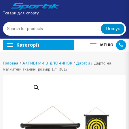
Перейти
до
Товари для спорту
вмісту
Пошук
Категорії
МЕНЮ
Головна
/
АКТИВНИЙ ВІДПОЧИНОК
/
Дартси
/ Дартс на
магнитній тканині розмір 17″ 3017