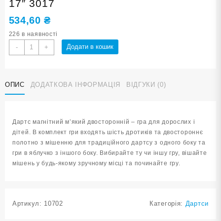
17″ 3017
534,60
₴
226 в наявності
Дартс
Додати в кошик
-
+
на
магнитній
тканині
ОПИС
ДОДАТКОВА ІНФОРМАЦІЯ
ВІДГУКИ (0)
розмір
17"
3017
кількість
Дартс магнітний м’який двосторонній – гра для дорослих і
дітей. В комплект гри входять шість дротиків та двостороннє
полотно з мішенню для традиційного дартсу з одного боку та
гри в яблучко з іншого боку. Вибирайте ту чи іншу гру, вішайте
мішень у будь-якому зручному місці та починайте гру.
Артикул:
10702
Категорія:
Дартси