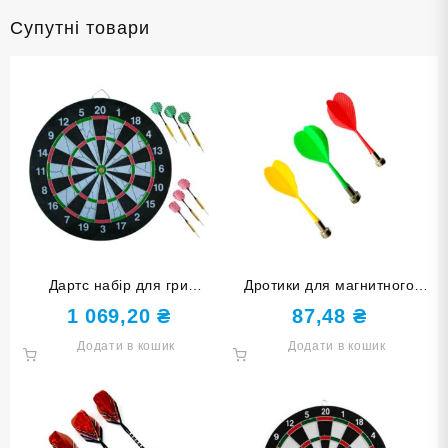
Супутні товари
Дартс набір для гри
Дротики для магнитного
FLOCKED SERIES з
дартсу. На блістері 3 шт BL-
1 069,20
₴
87,48
₴
друкованими цифрами 18+
M303
Додати в кошик
Додати в кошик