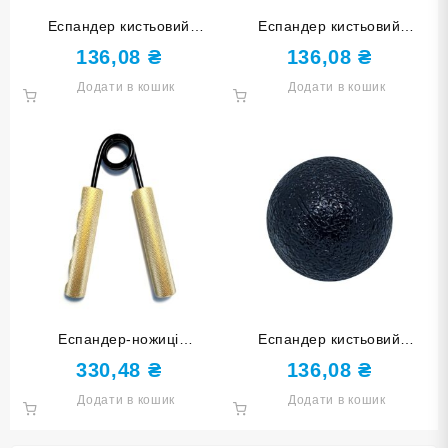
Еспандер кистьовий
Еспандер кистьовий
КУЛЬКА синій DQ-W-Blue
КУЛЬКА блакитний DQ-W-
136,08
₴
136,08
₴
Green
Додати в кошик
Додати в кошик
Еспандер-ножиці
Еспандер кистьовий
навантаження 100 lb 100LB-
КУЛЬКА чорний DQ-W-Black
330,48
₴
136,08
₴
ЗО
Додати в кошик
Додати в кошик