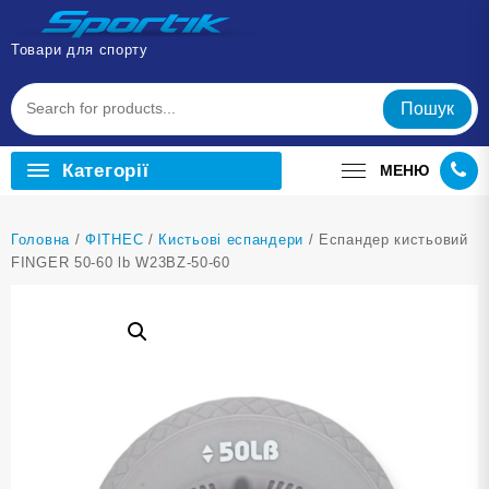
Перейти
до
Товари для спорту
вмісту
Пошук
Категорії
МЕНЮ
Головна
/
ФІТНЕС
/
Кистьові еспандери
/ Еспандер кистьовий
FINGER 50-60 lb W23BZ-50-60