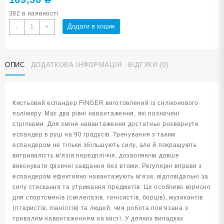
382 в наявності
Еспандер
Додати в кошик
-
+
кистьовий
FINGER
50-
ОПИС
ДОДАТКОВА ІНФОРМАЦІЯ
ВІДГУКИ (0)
60
lb
W23BZ-
50-
Кистьовий еспандер FINGER виготовлений із силіконового
60
полімеру. Має два рівні навантаження, які позначені
кількість
стрілками. Для зміни навантаження достатньо розвернути
еспандер в руці на 90 градусів. Тренування з таким
еспандером не тільки збільшують силу, але й покращують
витривалість м’язів передпліччя, дозволяючи довше
виконувати фізичні завдання без втоми. Регулярні вправи з
еспандером ефективно навантажують м’язи, відповідальні за
силу стискання та утримання предметів. Це особливо корисно
для спортсменів (скелелазів, тенісистів, борців), музикантів
(гітаристів, піаністів) та людей, чия робота пов’язана з
тривалим навантаженням на кисті. У деяких випадках