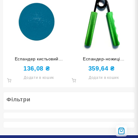
Еспандер кистьовий
Еспандер-ножиці
КУЛЬКА синій DQ-W-Blue
навантаження 150 lb 150LB-
136,08
₴
359,64
₴
З
Додати в кошик
Додати в кошик
Фільтри