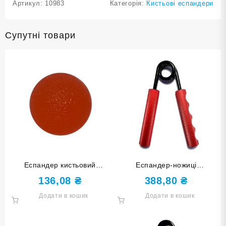
Артикул:
10983
Категорія:
Кистьові еспандери
Супутні товари
Еспандер кистьовий
Еспандер-ножиці
КУЛЬКА червоний DQ-W-
навантаження 200 lb 200LB-
136,08
₴
388,80
₴
Red
К
Додати в кошик
Додати в кошик