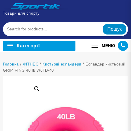
Перейти
до
Товари для спорту
вмісту
Пошук
Категорії
МЕНЮ
Головна
/
ФІТНЕС
/
Кистьові еспандери
/ Еспандер кистьовий
GRIP RING 40 lb W6TD-40