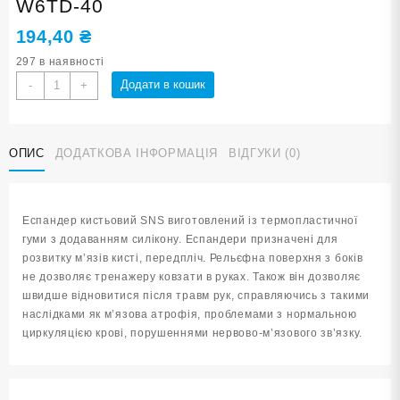
W6TD-40
194,40
₴
297 в наявності
Еспандер
Додати в кошик
-
+
кистьовий
GRIP
RING
ОПИС
ДОДАТКОВА ІНФОРМАЦІЯ
ВІДГУКИ (0)
40
lb
W6TD-
40
Еспандер кистьовий SNS виготовлений із термопластичної
кількість
гуми з додаванням силікону. Еспандери призначені для
розвитку м’язів кисті, передпліч. Рельєфна поверхня з боків
не дозволяє тренажеру ковзати в руках. Також він дозволяє
швидше відновитися після травм рук, справляючись з такими
наслідками як м’язова атрофія, проблемами з нормальною
циркуляцією крові, порушеннями нервово-м’язового зв’язку.