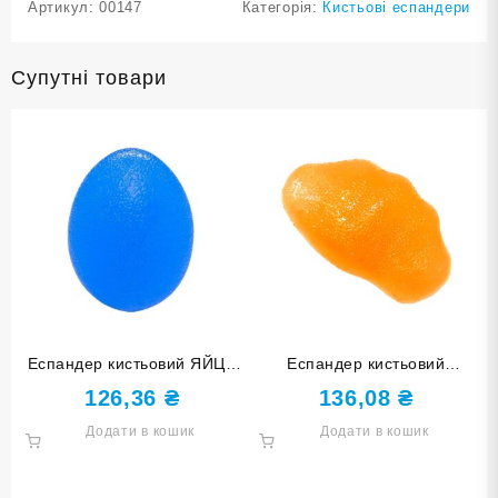
Артикул:
00147
Категорія:
Кистьові еспандери
Супутні товари
Еспандер кистьовий ЯЙЦЕ
Еспандер кистьовий
синій DQ-8211-Blue
КАМІНЧИК оранжевий DQ-
126,36
₴
136,08
₴
82100-Orange
Додати в кошик
Додати в кошик