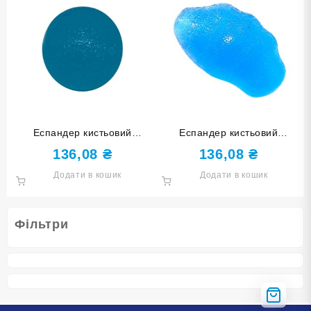
Еспандер кистьовий
Еспандер кистьовий
КУЛЬКА синій DQ-W-Blue
КАМІНЧИК синій DQ-82100-
136,08
₴
136,08
₴
Blue
Додати в кошик
Додати в кошик
Фільтри