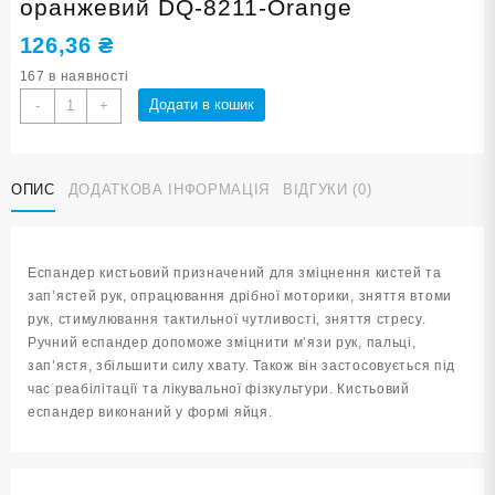
оранжевий DQ-8211-Orange
126,36
₴
167 в наявності
Еспандер
Додати в кошик
-
+
кистьовий
ЯЙЦЕ
оранжевий
ОПИС
ДОДАТКОВА ІНФОРМАЦІЯ
ВІДГУКИ (0)
DQ-
8211-
Orange
кількість
Еспандер кистьовий призначений для зміцнення кистей та
зап’ястей рук, опрацювання дрібної моторики, зняття втоми
рук, стимулювання тактильної чутливості, зняття стресу.
Ручний еспандер допоможе зміцнити м’язи рук, пальці,
зап’ястя, збільшити силу хвату. Також він застосовується під
час реабілітації та лікувальної фізкультури. Кистьовий
еспандер виконаний у формі яйця.