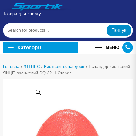
Перейти
до
Товари для спорту
вмісту
Пошук
Категорії
МЕНЮ
Головна
/
ФІТНЕС
/
Кистьові еспандери
/ Еспандер кистьовий
ЯЙЦЕ оранжевий DQ-8211-Orange