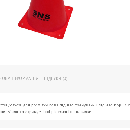
1
с
ч
F
1
К
к
КОВА ІНФОРМАЦІЯ
ВІДГУКИ (0)
товуються для розмітки поля під час тренувань і під час ігор. З
ня м’яча та отримує інші різноманітні навички.