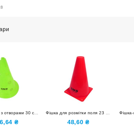
28
вари
 з отворами 30 см
Фішка для розмітки поля 23 см
Фішка-
30 салатова
червона F-23cm-К
6,64
₴
48,60
₴