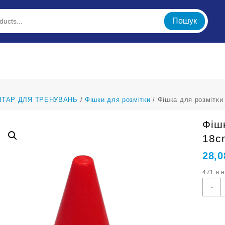
Пошук
НТАР ДЛЯ ТРЕНУВАНЬ
/
Фішки для розмітки
/ Фішка для розмітки
Фіш
18c
28,
471 в 
Ф
-
д
р
п