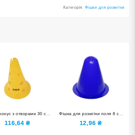
Категорія:
Фішки для розмітки
конус з отворами 30 см
Фішка для розмітки поля 8 см
O-83830 жовта
F-8cm синя
116,64
₴
12,96
₴