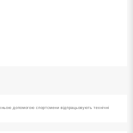
8
м
ервона
-
8cm-
ількість
 їхньою допомогою спортсмени відпрацьовують технічні