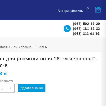
Авторизуватись
(067) 502-19-20
(067) 181-32-32
(063) 311-61-91
 поля 18 см червона F-18cm-К
ка для розмітки поля 18 см червона F-
m-К
08
₴
наявності
ішка
+
Додати в кошик
ля
озмітки
оля