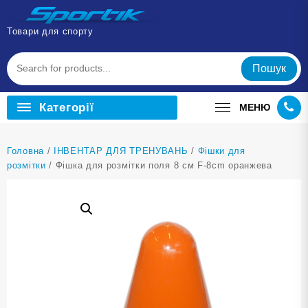
Перейти
до
Товари для спорту
вмісту
Пошук
Категорії
МЕНЮ
Головна
/
ІНВЕНТАР ДЛЯ ТРЕНУВАНЬ
/
Фішки для
розмітки
/ Фішка для розмітки поля 8 см F-8cm оранжева