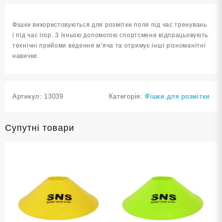
F-
8cm
Фішки використовуються для розмітки поля під час тренувань
оранжева
і під час ігор. З їхньою допомогою спортсмени відпрацьовують
кількість
технічні прийоми ведення м’яча та отримує інші різноманітні
навички.
Артикул:
13039
Категорія:
Фішки для розмітки
Супутні товари