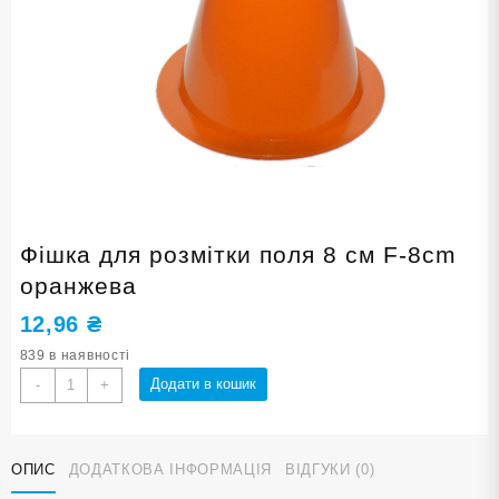
Фішка для розмітки поля 8 см F-8cm
оранжева
12,96
₴
839 в наявності
Фішка
Додати в кошик
-
+
для
розмітки
поля
ОПИС
ДОДАТКОВА ІНФОРМАЦІЯ
ВІДГУКИ (0)
8
см