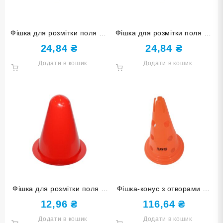
Фішка для розмітки поля O-
Фішка для розмітки поля O-
500 жовта
500 салатова
24,84
₴
24,84
₴
Додати в кошик
Додати в кошик
Фішка для розмітки поля 8
Фішка-конус з отворами 30
см F-8cm червона
см O-83830 оранжева
12,96
₴
116,64
₴
Додати в кошик
Додати в кошик