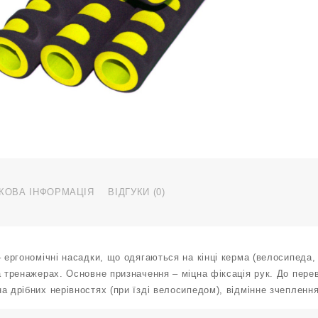
КОВА ІНФОРМАЦІЯ
ВІДГУКИ (0)
– ергономічні насадки, що одягаються на кінці керма (велосипеда
а тренажерах. Основне призначення – міцна фіксація рук. До перев
а дрібних нерівностях (при їзді велосипедом), відмінне зчеплення