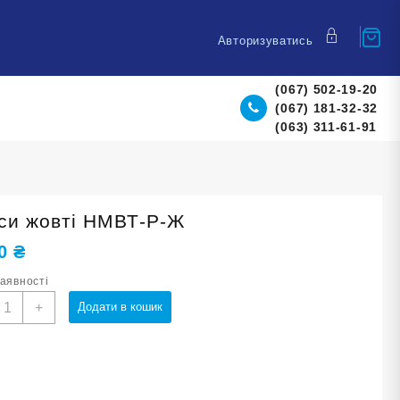
Авторизуватись
(067) 502-19-20
(067) 181-32-32
(063) 311-61-91
пси жовті НМВТ-Р-Ж
20
₴
наявності
ріпси
+
Додати в кошик
овті
МВТ-
-
Ж
ількість