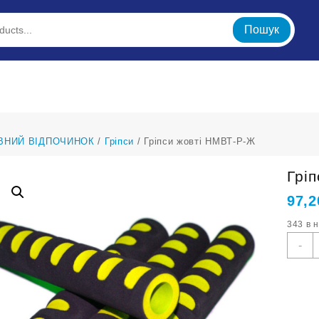
Пошук
ВНИЙ ВІДПОЧИНОК
/
Гріпси
/ Гріпси жовті НМВТ-Р-Ж
Грі
97,
343 в 
Г
-
ж
Н
Р
к