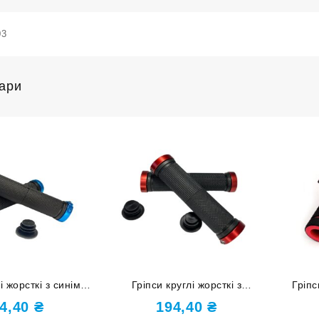
03
вари
і жорсткі з синіми
Гріпси круглі жорсткі з
Гріп
ами LUS2-blue
червоними фіксаторами LUS2-
4,40
₴
194,40
₴
red