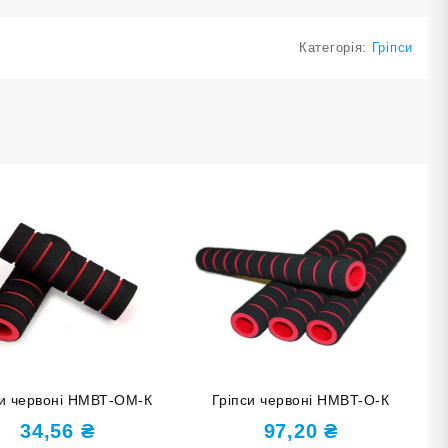
Категорія:
Гріпси
си червоні НМВТ-OM-К
Гріпси червоні HMBT-O-К
34,56
₴
97,20
₴