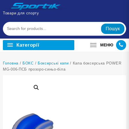
Перейти
до
Товари для спорту
вмісту
Пошук
Категорії
МЕНЮ
Головна
/
БОКС
/
Боксерські капи
/ Капа боксерська POWER
MG-006-ПСБ прозоро-синьо-біла