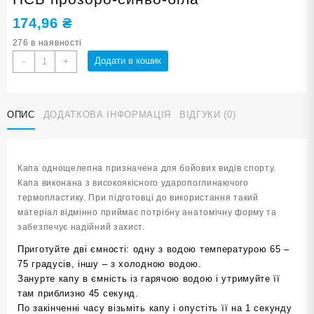
174,96
₴
276 в наявності
Капа
Додати в кошик
-
+
боксерська
POWER
MG-
ОПИС
ДОДАТКОВА ІНФОРМАЦІЯ
ВІДГУКИ (0)
006-
ПСБ
прозоро-
синьо-
Капа однощелепна призначена для бойових видів спорту.
біла
Капа виконана з високоякісного ударопоглинаючого
кількість
термопластику. При підготовці до використання такий
матеріал відмінно приймає потрібну анатомічну форму та
забезпечує надійний захист.
Приготуйте дві ємності: одну з водою температурою 65 –
75 градусів, іншу – з холодною водою.
Занурте капу в ємність із гарячою водою і утримуйте її
там приблизно 45 секунд.
По закінченні часу візьміть капу і опустіть її на 1 секунду