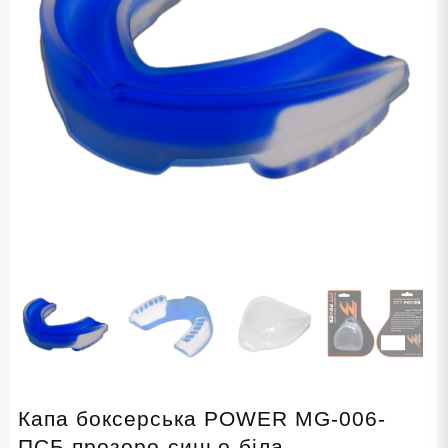
Капа боксерська POWER MG-006-
ПСБ прозоро-синьо-біла