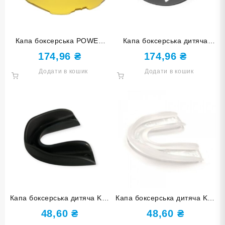
Капа боксерська POWER
Капа боксерська дитяча
MG-012-ЖЧ жовто-чорна
POWER MG-004-БЧ біло-
174,96
₴
174,96
₴
чорна
Додати в кошик
Додати в кошик
Капа боксерська дитяча KA-
Капа боксерська дитяча KA-
01 чорна
01 біла прозора
48,60
₴
48,60
₴