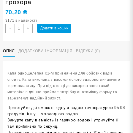
прозора
70,20
₴
3171 в наявності
Капа
Додати в кошик
-
+
боксерська
юніорська
K1-
ОПИС
ДОДАТКОВА ІНФОРМАЦІЯ
ВІДГУКИ (0)
M
біла
прозора
кількість
Капа однощелепна К1-М призначена для бойових видів
спорту. Капа виконана з високоякісного ударопоглинаючого
термопластику. При підготовці до використання такий
матеріал відмінно приймає потрібну анатомічну форму та
забезпечує надійний захист.
Приготуйте дві ємності: одну з водою температурою 95-98
градусів, іншу – з холодною водою.
Занурте капу в ємність із гарячою водою і утримуйте її
там приблизно 45 секунд.
По закінченні часу візьміть капу і опустіть її на 1 секунду