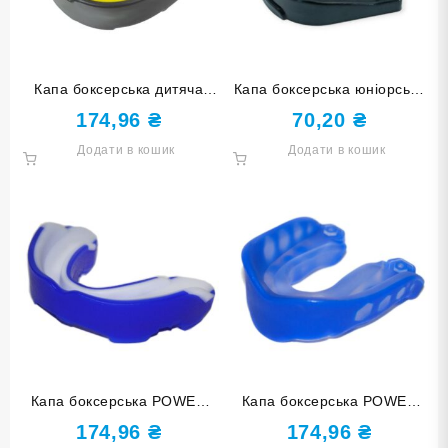
Капа боксерська дитяча
Капа боксерська юніорська
POWER MG-011-ЧЖ чорно-
K1-M чорна
174,96
₴
70,20
₴
жовта
Додати в кошик
Додати в кошик
Капа боксерська POWER
Капа боксерська POWER
MG-012-СБ синьо-біла
MG-005-ПС прозоро-синя
174,96
₴
174,96
₴