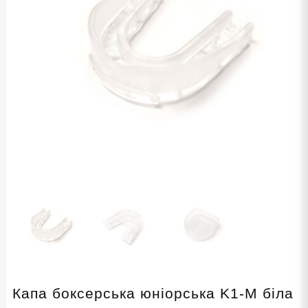
Капа боксерська юніорська K1-M біла