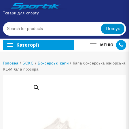
Перейти
до
Товари для спорту
вмісту
Пошук
Категорії
МЕНЮ
Головна
/
БОКС
/
Боксерські капи
/ Капа боксерська юніорська
K1-M біла прозора