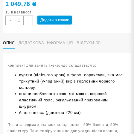
1 049,76
₴
15 в наявності
Кімоно
Додати в кошик
-
+
для
тхеквондо
0/130
ОПИС
ДОДАТКОВА ІНФОРМАЦІЯ
ВІДГУКИ (0)
кількість
Комплект для занять тхеквондо складається з:
куртки (цілісного крою) у формі сорочечки, яка має
трикутний (v-подібний) виріз горловини чорного
кольору;
штани особливого крою, які мають широкий
еластичний пояс, регульований прихованим
шнурком;
білого пояса (довжина 220 см).
Пошита форма з тканини склад, якою – 50% бавовни, 50%
поліестеру. Таке екіпірування не дає усадки після прання,