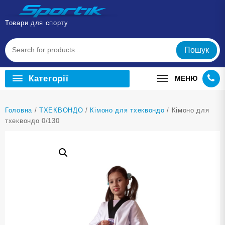
Перейти
до
Товари для спорту
вмісту
Пошук
Категорії
МЕНЮ
Головна
/
ТХЕКВОНДО
/
Кімоно для тхеквондо
/ Кімоно для
тхеквондо 0/130