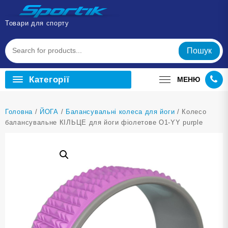
Перейти
до
Товари для спорту
вмісту
Пошук
Категорії
МЕНЮ
Головна
/
ЙОГА
/
Балансувальні колеса для йоги
/ Колесо
балансувальне КІЛЬЦЕ для йоги фіолетове O1-YY purple