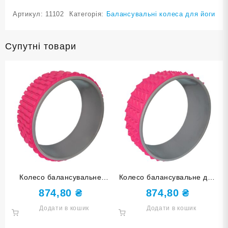
Артикул:
11102
Категорія:
Балансувальні колеса для йоги
Супутні товари
Колесо балансувальне
Колесо балансувальне для
ХВИЛІ для йоги рожеве O3-
йоги O2-JSJ rose red
874,80
₴
874,80
₴
LT rose red
Додати в кошик
Додати в кошик