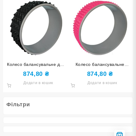
Колесо балансувальне для
Колесо балансувальне
йоги O2-JSJ black
КІЛЬЦЕ для йоги рожеве
874,80
₴
874,80
₴
O1-YY-rose red
Додати в кошик
Додати в кошик
Фільтри