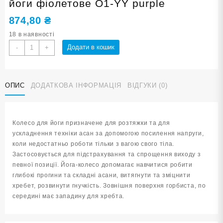
йоги фіолетове O1-YY purple
874,80
₴
18 в наявності
Колесо
Додати в кошик
-
+
балансувальне
КІЛЬЦЕ
для
ОПИС
ДОДАТКОВА ІНФОРМАЦІЯ
ВІДГУКИ (0)
йоги
фіолетове
O1-
YY
Колесо для йоги призначене для розтяжки та для
purple
ускладнення техніки асан за допомогою посилення напруги,
кількість
коли недостатньо роботи тільки з вагою свого тіла.
Застосовується для підстрахування та спрощення виходу з
певної позиції. Йога-колесо допомагає навчитися робити
глибокі прогини та складні асани, витягнути та зміцнити
хребет, розвинути гнучкість. Зовнішня поверхня горбиста, по
середині має западину для хребта.