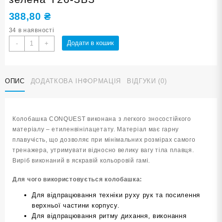
388,80
₴
34 в наявності
Колобашка
Додати в кошик
-
+
CONQUEST
зелено-
біло-
ОПИС
ДОДАТКОВА ІНФОРМАЦІЯ
ВІДГУКИ (0)
зелена
Y26-
ЗБЗ
кількість
Колобашка CONQUEST виконана з легкого зносостійкого
матеріалу – етиленвінілацетату. Матеріал має гарну
плавучість, що дозволяє при мінімальних розмірах самого
тренажера, утримувати відносно велику вагу тіла плавця.
Виріб виконаний в яскравій кольоровій гамі.
Для чого використовується колобашка:
Для відпрацювання техніки руху рук та посилення
верхньої частини корпусу.
Для відпрацювання ритму дихання, виконання