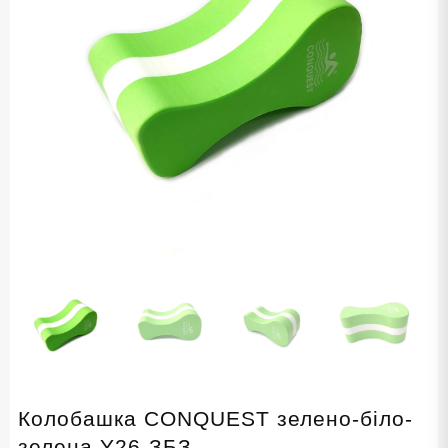
Колобашка CONQUEST зелено-біло-
зелена Y26-ЗБЗ