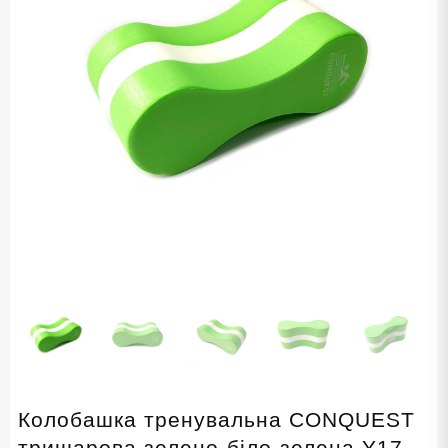
Колобашка тренувальна CONQUEST
тришарова зелено-біло-зелена Y17-