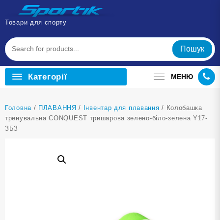
Перейти
до
Товари для спорту
вмісту
Пошук
Категорії
МЕНЮ
Головна
/
ПЛАВАННЯ
/
Інвентар для плавання
/ Колобашка
тренувальна CONQUEST тришарова зелено-біло-зелена Y17-
ЗБЗ