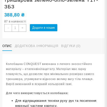
ЗБЗ
388,80
₴
87 в наявності
Колобашка
Додати в кошик
-
+
тренувальна
CONQUEST
тришарова
ОПИС
ДОДАТКОВА ІНФОРМАЦІЯ
ВІДГУКИ (0)
зелено-
біло-
зелена
Y17-
Колобашка CONQUEST виконана з легкого зносостійкого
ЗБЗ
матеріалу – етиленвінілацетату. Матеріал має гарну
кількість
плавучість, що дозволяє при мінімальних розмірах самого
тренажера, утримувати відносно велику вагу тіла плавця.
Виріб виконаний в яскравій кольоровій гамі.
Для чого використовується колобашка:
Для відпрацювання техніки руху рук та посилення
верхньої частини корпусу.