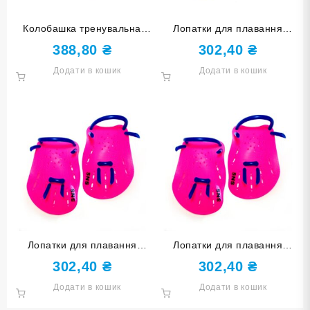
Колобашка тренувальна
Лопатки для плавання
CONQUEST шестишарова
розмір L жовті S-HS-L-Ж
388,80
₴
302,40
₴
ВЕСЕЛКА K8-2-РА
Додати в кошик
Додати в кошик
Лопатки для плавання
Лопатки для плавання
розмір М рожеві S-HS-M-МА
розмір S рожеві S-HS-S-МА
302,40
₴
302,40
₴
Додати в кошик
Додати в кошик