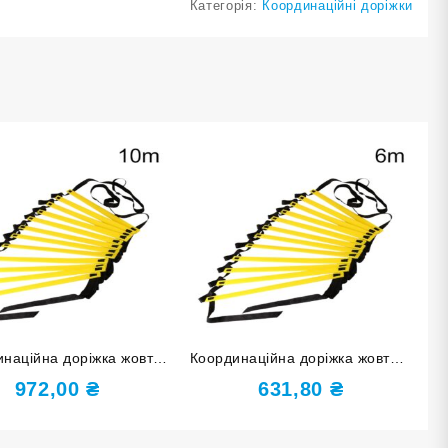
Категорія:
Координаційні доріжки
наційна доріжка жовта
Координаційна доріжка жовта 6
10 м 4MM-1020-Ж
м 4MM-612-Ж
972,00
₴
631,80
₴