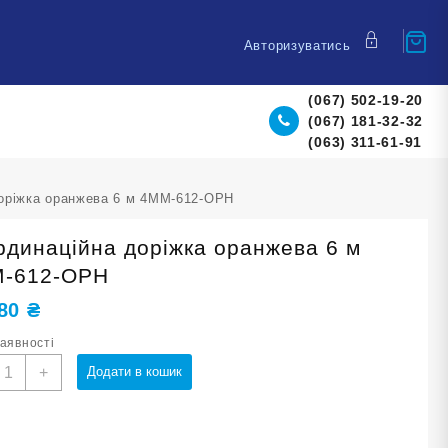
Авторизуватись
(067) 502-19-20
(067) 181-32-32
(063) 311-61-91
доріжка оранжева 6 м 4MM-612-ОРН
рдинаційна доріжка оранжева 6 м
-612-ОРН
,80
₴
наявності
оординаційна
+
Додати в кошик
оріжка
ранжева