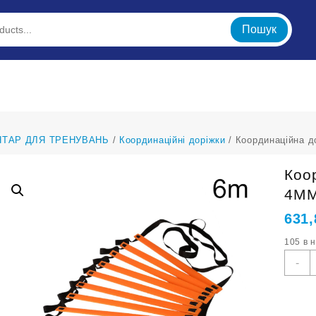
Пошук
НТАР ДЛЯ ТРЕНУВАНЬ
/
Координаційні доріжки
/ Координаційна 
Коо
4MM
631
105 в 
К
-
д
о
6