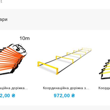
01
вари
ційна доріжка
Координаційна доріжка з
Коорди
0 м 4MM-1020-ОРН
бар’єрами 2.15
2,00
₴
972,00
₴