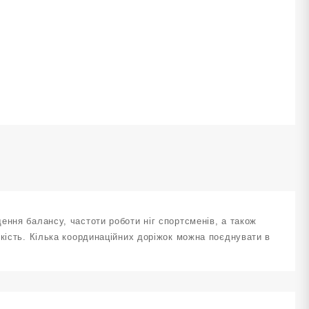
MM-
12-
РН
ількість
ення балансу, частоти роботи ніг спортсменів, а також
дкість. Кілька координаційних доріжок можна поєднувати в