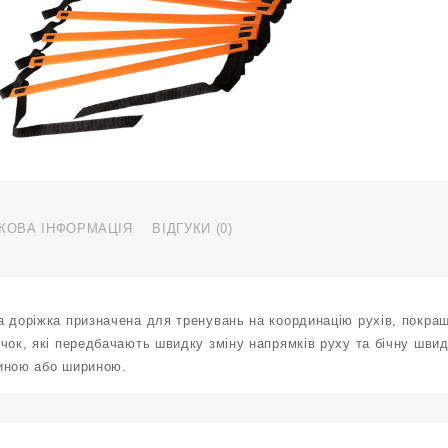
м
4
6
О
к
КОВА ІНФОРМАЦІЯ
ВІДГУКИ (0)
 доріжка призначена для тренувань на координацію рухів, покращ
чок, які передбачають швидку зміну напрямків руху та бічну шви
иною або шириною.