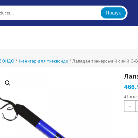
Пошук
ВОНДО
/
Інвентар для тхеквондо
/ Лападан тренерський синій G-
Лап
466
41 в н
Л
-
т
с
G
B
С