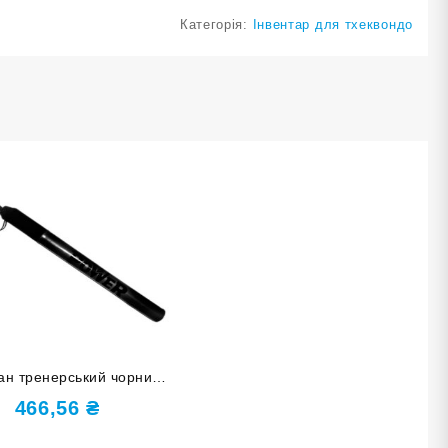
Категорія:
Інвентар для тхеквондо
ан тренерський чорний
G-BO1-Ч
466,56
₴