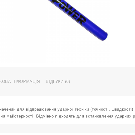
к
КОВА ІНФОРМАЦІЯ
ВІДГУКИ (0)
ачений для відпрацювання ударної техніки (точності, швидкості) т
вня майстерності. Відмінно підходять для встановлення ударних р