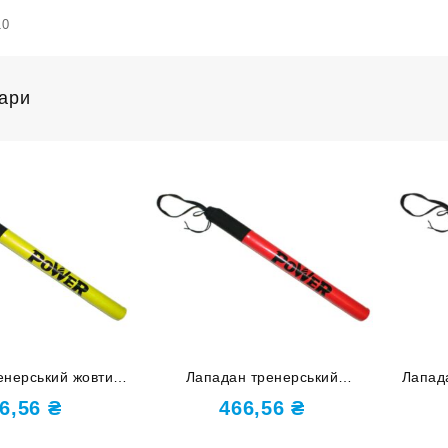
10
вари
енерський жовтий
Лападан тренерський
Лапад
-BO1-Ж
червоний G-BO1-К
6,56
₴
466,56
₴