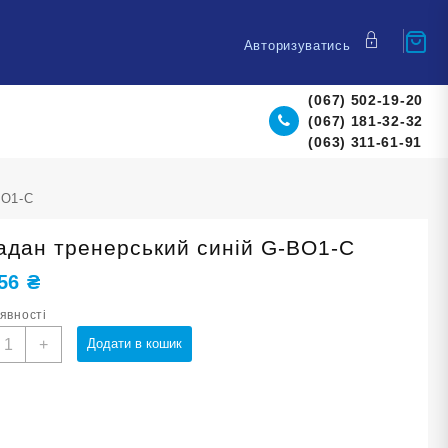
Авторизуватись
(067) 502-19-20
(067) 181-32-32
(063) 311-61-91
BO1-С
адан тренерський синій G-BO1-С
,56
₴
аявності
ападан
+
Додати в кошик
ренерський
иній
-
O1-