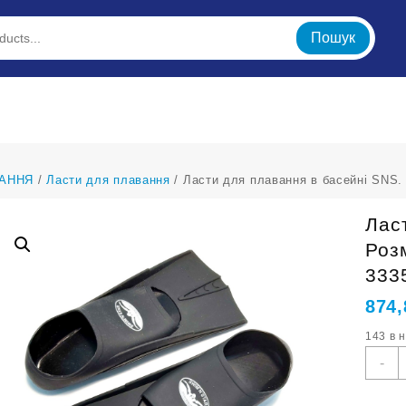
Пошук
АННЯ
/
Ласти для плавання
/ Ласти для плавання в басейні SNS. 
Лас
Роз
333
874
143 в 
Л
-
д
п