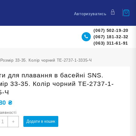
Авторизуватись
(067) 502-19-20
(067) 181-32-32
(063) 311-61-91
Розмір 33-35. Колір чорний TE-2737-1-3335-Ч
ти для плавання в басейні SNS.
мір 33-35. Колір чорний TE-2737-1-
5-Ч
,80
₴
наявності
асти
+
Додати в кошик
ля
лавання