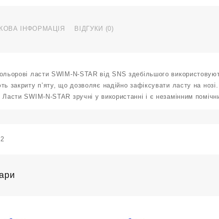
КОВА ІНФОРМАЦІЯ
ВІДГУКИ (0)
кольорові ласти SWIM-N-STAR від SNS здебільшого використовують
ть закриту п’яту, що дозволяє надійно зафіксувати ласту на нозі
 Ласти SWIM-N-STAR зручні у використанні і є незамінним помічн
92
вари