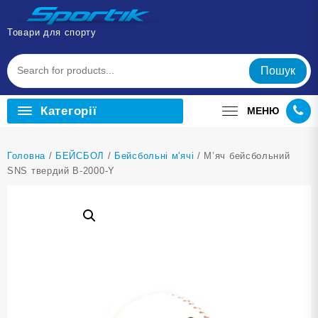
Перейти
до
Товари для спорту
вмісту
Пошук
Категорії
МЕНЮ
Головна
/
БЕЙСБОЛ
/
Бейсбольні м'ячі
/ М’яч бейсбольний
SNS твердий B-2000-Y