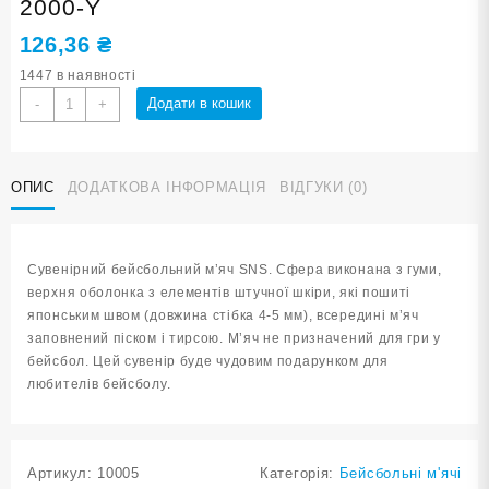
2000-Y
126,36
₴
1447 в наявності
М'яч
Додати в кошик
-
+
бейсбольний
SNS
твердий
ОПИС
ДОДАТКОВА ІНФОРМАЦІЯ
ВІДГУКИ (0)
B-
2000-
Y
кількість
Сувенірний бейсбольний м’яч SNS. Сфера виконана з гуми,
верхня оболонка з елементів штучної шкіри, які пошиті
японським швом (довжина стібка 4-5 мм), всередині м’яч
заповнений піском і тирсою. М’яч не призначений для гри у
бейсбол. Цей сувенір буде чудовим подарунком для
любителів бейсболу.
Артикул:
10005
Категорія:
Бейсбольні м'ячі