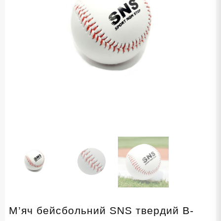
М’яч бейсбольний SNS твердий B-