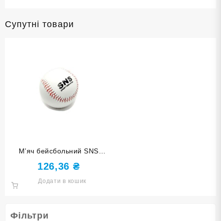
Супутні товари
М’яч бейсбольний SNS
м’який B-2000-R
126,36
₴
Додати в кошик
Фільтри