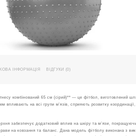
6
с
с
В
С
к
КОВА ІНФОРМАЦІЯ
ВІДГУКИ (0)
тнесу комбінований 65 см (сірий)** — це фітбол, виготовлений ш
ем впливають на всі групи м’язів, сприяють розвитку координації
рхня забезпечує додатковий вплив на шкіру та м’язи, покращуючи
прави на ковзання та баланс. Дана модель фітболу виконана з вик