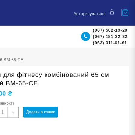
Авторизуватись
(067) 502-19-20
(067) 181-32-32
(063) 311-61-91
ий ВМ-65-СЕ
ч для фітнесу комбінований 65 см
ий ВМ-65-СЕ
,00
₴
аявності
'яч
+
Додати в кошик
ля
ітнесу
омбінований