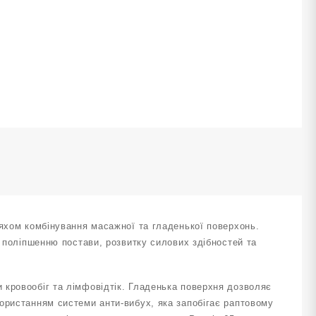
5
м
ірий
М-65-
Е
ількість
ляхом комбінування масажної та гладенької поверхонь.
, поліпшенню постави, розвитку силових здібностей та
 кровообіг та лімфовідтік. Гладенька поверхня дозволяє
ористанням системи анти-вибух, яка запобігає раптовому