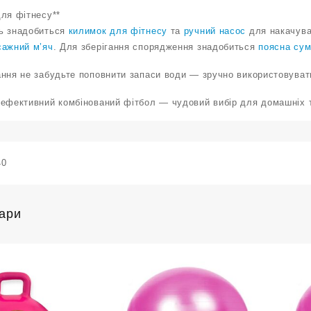
для фітнесу**
ь знадобиться
килимок для фітнесу
та
ручний насос
для накачува
сажний м’яч
. Для зберігання спорядження знадобиться
поясна сум
ання не забудьте поповнити запаси води — зручно використовува
 ефективний комбінований фітбол — чудовий вибір для домашніх т
40
вари