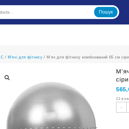
Пошук
ЕС
/
М'ячі для фітнесу
/ М’яч для фітнесу комбінований 65 см сір
М’я
сір
565
22 в н
М
-
д
ф
к