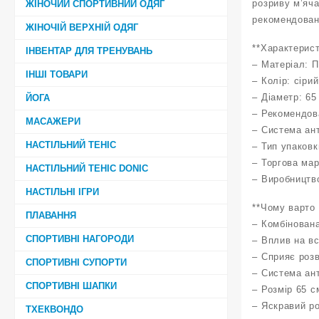
розриву м’яча
ЖІНОЧИЙ СПОРТИВНИЙ ОДЯГ
рекомендовани
ЖІНОЧІЙ ВЕРХНІЙ ОДЯГ
**Характерист
ІНВЕНТАР ДЛЯ ТРЕНУВАНЬ
– Матеріал: П
ІНШІ ТОВАРИ
– Колір: сірий
– Діаметр: 65
ЙОГА
– Рекомендова
МАСАЖЕРИ
– Система ан
НАСТІЛЬНИЙ ТЕНІС
– Тип упаковк
– Торгова ма
НАСТІЛЬНИЙ ТЕНІС DONIC
– Виробництв
НАСТІЛЬНІ ІГРИ
**Чому варто 
ПЛАВАННЯ
– Комбінован
СПОРТИВНІ НАГОРОДИ
– Вплив на вс
– Сприяє розв
СПОРТИВНІ СУПОРТИ
– Система ан
СПОРТИВНІ ШАПКИ
– Розмір 65 
– Яскравий р
ТХЕКВОНДО