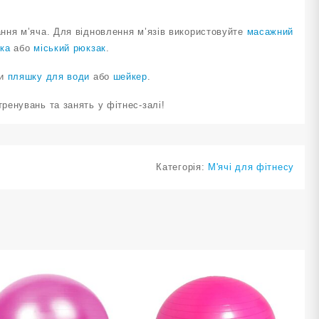
ння м’яча. Для відновлення м’язів використовуйте
масажний
ка
або
міський рюкзак
.
ти
пляшку для води
або
шейкер
.
ренувань та занять у фітнес-залі!
Категорія:
М'ячі для фітнесу