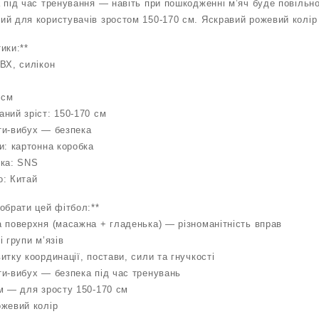
 під час тренування — навіть при пошкодженні м’яч буде повільно
й для користувачів зростом 150-170 см. Яскравий рожевий колір д
ики:**
ВХ, силікон
 см
ний зріст: 150-170 см
ти-вибух — безпека
и: картонна коробка
рка: SNS
о: Китай
обрати цей фітбол:**
а поверхня (масажна + гладенька) — різноманітність вправ
і групи м’язів
итку координації, постави, сили та гнучкості
ти-вибух — безпека під час тренувань
см — для зросту 150-170 см
ожевий колір