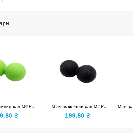
62
вари
війний для МФР
М’яч подвійний для МФР
М’яч д
ий XC-SQ2-СА
чорний XC-SQ2-Ч
9,80
₴
199,80
₴