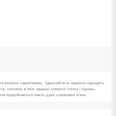
уксія
C-
Q2-
ose
ed
ількість
та великих навантажень. Здвоєний м’яч відмінно підходять
са, литкових м’язів, задньої поверхні стегна і сідниць,
’яча проробляються навіть дуже спазмовані м’язи.