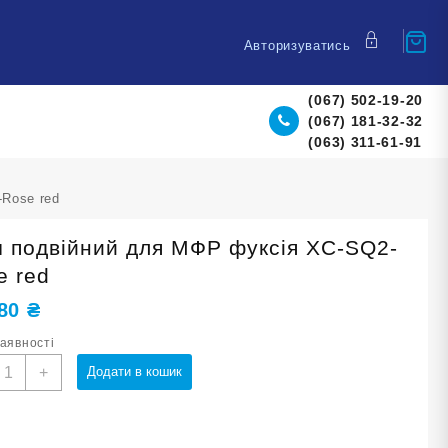
Авторизуватись
(067) 502-19-20
(067) 181-32-32
(063) 311-61-91
-Rose red
ч подвійний для МФР фуксія XC-SQ2-
e red
,80
₴
наявності
'яч
+
Додати в кошик
одвійний
ля
МФР