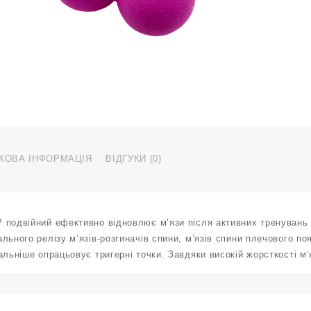
ф
X
S
R
r
к
КОВА ІНФОРМАЦІЯ
ВІДГУКИ (0)
 подвійний ефективно відновлює м’язи після активних тренувань 
льного релізу м’язів-розгиначів спини, м’язів спини плечового поя
альніше опрацьовує тригерні точки. Завдяки високій жорсткості м