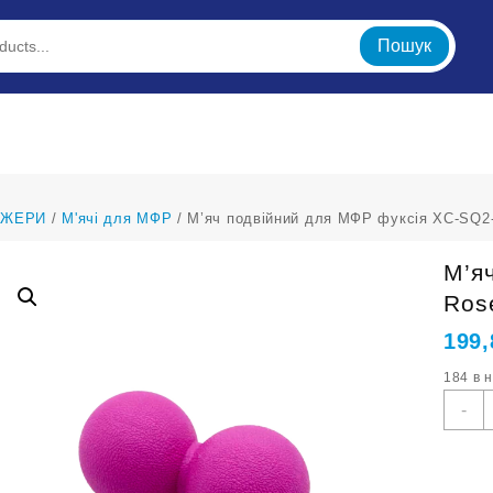
Пошук
АЖЕРИ
/
М'ячі для МФР
/ М’яч подвійний для МФР фуксія XC-SQ2
М’я
Ros
199
184 в 
М
-
п
д