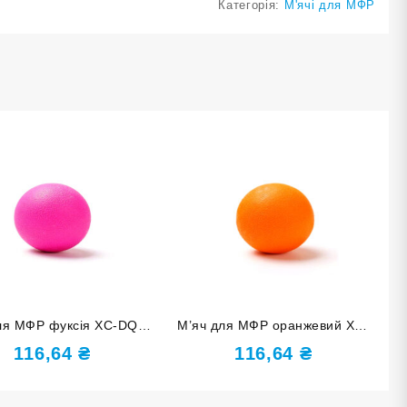
Категорія:
М'ячі для МФР
ля МФР фуксія XC-DQ1-
М’яч для МФР оранжевий XC-
Rose red
DQ1-Orange
116,64
₴
116,64
₴