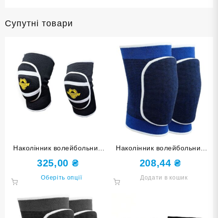
Супутні товари
Наколінник волейбольний
Наколінник волейбольний
HARD TOUCH чорний
синій 0835-С
325,00
₴
208,44
₴
Цей
Оберіть опції
Додати в кошик
товар
має
кілька
варіантів.