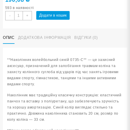
593 в наявності
Наколінник
Додати в кошик
-
+
волейбольний
синій
0735-
ОПИС
ДОДАТКОВА ІНФОРМАЦІЯ
ВІДГУКИ (0)
С
кількість
**Наколінник волейбольний синій 0735-С** — це захисний
аксесуар, призначений для запобігання травмам коліна та
захисту колінного суглоба від ударів під час занять ігровими
видами спорту, гімнастикою, танцями та іншими активними
видами спорту.
Наколінник має традиційну класичну конструкцію: еластичний
панчох та вставку з поліуретану, що забезпечують зручність
та хорошу амортизацію. Синій колір виглядає стильно та
практично. Довжина наколінника становить 20 см, розмір по
колу коліна — 33 см.