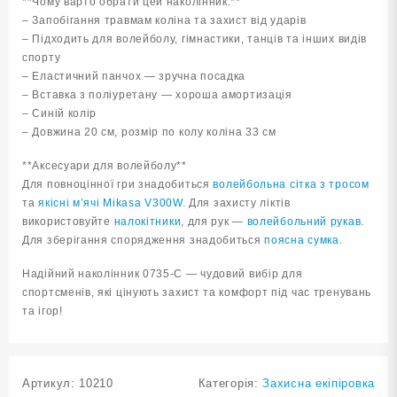
**Чому варто обрати цей наколінник:**
– Запобігання травмам коліна та захист від ударів
– Підходить для волейболу, гімнастики, танців та інших видів
спорту
– Еластичний панчох — зручна посадка
– Вставка з поліуретану — хороша амортизація
– Синій колір
– Довжина 20 см, розмір по колу коліна 33 см
**Аксесуари для волейболу**
Для повноцінної гри знадобиться
волейбольна сітка з тросом
та
якісні м’ячі Mikasa V300W
. Для захисту ліктів
використовуйте
налокітники
, для рук —
волейбольний рукав
.
Для зберігання спорядження знадобиться
поясна сумка
.
Надійний наколінник 0735-С — чудовий вибір для
спортсменів, які цінують захист та комфорт під час тренувань
та ігор!
Артикул:
10210
Категорія:
Захисна екіпіровка