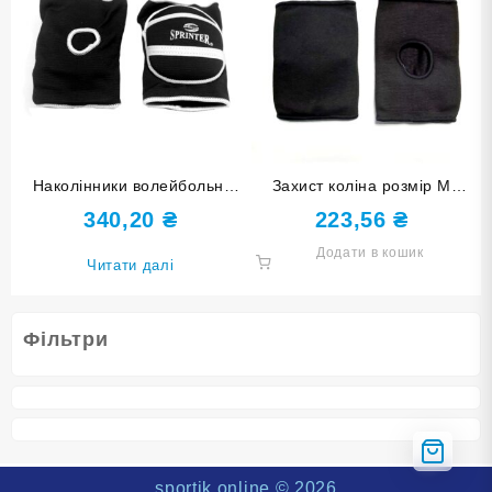
Наколінники волейбольні
Захист коліна розмір М
SPRINTER чорні розмір XS
0404-M-Ч
340,20
₴
223,56
₴
Додати в кошик
Читати далі
Фільтри
sportik.online
© 2026