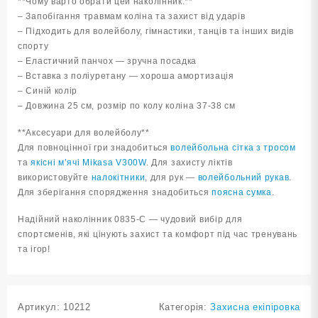
**Чому варто обрати цей наколінник:**
– Запобігання травмам коліна та захист від ударів
– Підходить для волейболу, гімнастики, танців та інших видів
спорту
– Еластичний панчох — зручна посадка
– Вставка з поліуретану — хороша амортизація
– Синій колір
– Довжина 25 см, розмір по колу коліна 37-38 см
**Аксесуари для волейболу**
Для повноцінної гри знадобиться
волейбольна сітка з тросом
та
якісні м’ячі Mikasa V300W
. Для захисту ліктів
використовуйте
налокітники
, для рук —
волейбольний рукав
.
Для зберігання спорядження знадобиться
поясна сумка
.
Надійний наколінник 0835-С — чудовий вибір для
спортсменів, які цінують захист та комфорт під час тренувань
та ігор!
Артикул:
10212
Категорія:
Захисна екіпіровка