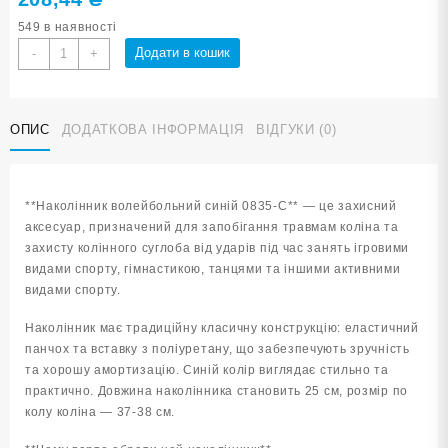
549 в наявності
Наколінник
Додати в кошик
-
+
волейбольний
синій
0835-
ОПИС
ДОДАТКОВА ІНФОРМАЦІЯ
ВІДГУКИ (0)
С
кількість
**Наколінник волейбольний синій 0835-С** — це захисний
аксесуар, призначений для запобігання травмам коліна та
захисту колінного суглоба від ударів під час занять ігровими
видами спорту, гімнастикою, танцями та іншими активними
видами спорту.
Наколінник має традиційну класичну конструкцію: еластичний
панчох та вставку з поліуретану, що забезпечують зручність
та хорошу амортизацію. Синій колір виглядає стильно та
практично. Довжина наколінника становить 25 см, розмір по
колу коліна — 37-38 см.