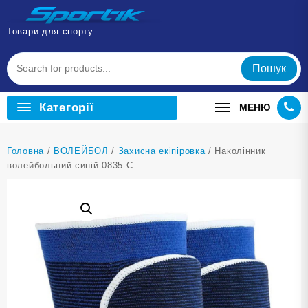
Перейти
до
Товари для спорту
вмісту
Пошук
Категорії
МЕНЮ
Головна
/
ВОЛЕЙБОЛ
/
Захисна екіпіровка
/ Наколінник
волейбольний синій 0835-С