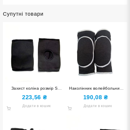
Супутні товари
Захист коліна розмір S
Наколінник волейбольний
0404-S-Ч
чорний 0735-Ч
223,56
₴
190,08
₴
Додати в кошик
Додати в кошик