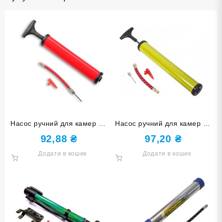
Насос ручний для камер 10
Насос ручний для камер 12
дюймів червоний 10″-К
дюймів жовтий 12″-Ж
92,88
₴
97,20
₴
Додати в кошик
Додати в кошик