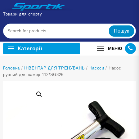
Перейти
до
Товари для спорту
вмісту
Пошук
Категорії
МЕНЮ
Головна
/
ІНВЕНТАР ДЛЯ ТРЕНУВАНЬ
/
Насоси
/ Насос
ручний для камер 112/SG826