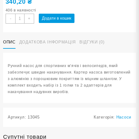
340,20
₴
406 в наявності
Насос
Додати в кошик
-
+
ручний
для
камер
ОПИС
ДОДАТКОВА ІНФОРМАЦІЯ
ВІДГУКИ (0)
112/SG826
кількість
Ручний насос для спортивних м’ячів і велосипедів, який
забезпечує швидке накачування. Картер насоса виготовлений
з алюмінію з порошковим покриттям із міцним шлангом. У
комплект входить набір із 1 голки та 2 адаптерів для
накачування надувних виробів.
Артикул:
13045
Категорія:
Насоси
Супутні товари