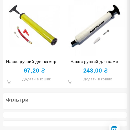
Насос ручний для камер 12
Насос ручний для камер
дюймів жовтий 12″-Ж
подвійної дії білий CJ-5-
97,20
₴
243,00
₴
white
Додати в кошик
Додати в кошик
Фільтри