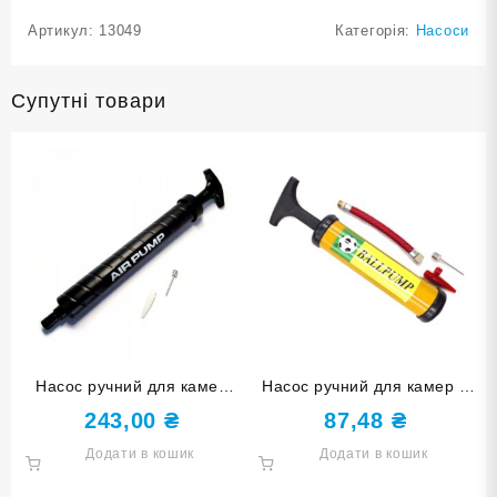
Артикул:
13049
Категорія:
Насоси
Супутні товари
Насос ручний для камер
Насос ручний для камер 8
подвійної дії чорний CJ-5-
дюймів жовтий 8″-Ж
243,00
₴
87,48
₴
black
Додати в кошик
Додати в кошик