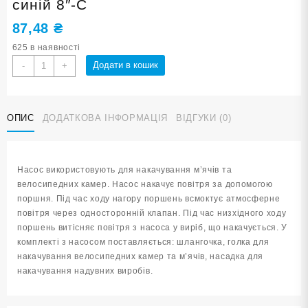
синій 8″-С
87,48
₴
625 в наявності
Насос
Додати в кошик
-
+
ручний
для
камер
ОПИС
ДОДАТКОВА ІНФОРМАЦІЯ
ВІДГУКИ (0)
8
дюймів
синій
8"-
Насос використовують для накачування м’ячів та
С
велосипедних камер. Насос накачує повітря за допомогою
кількість
поршня. Під час ходу нагору поршень всмоктує атмосферне
повітря через односторонній клапан. Під час низхідного ходу
поршень витісняє повітря з насоса у виріб, що накачується. У
комплекті з насосом поставляється: шлангочка, голка для
накачування велосипедних камер та м’ячів, насадка для
накачування надувних виробів.