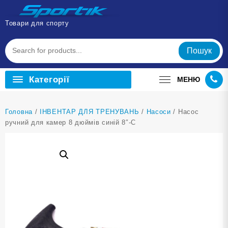
Перейти
до
Товари для спорту
вмісту
Пошук
Категорії
МЕНЮ
Головна
/
ІНВЕНТАР ДЛЯ ТРЕНУВАНЬ
/
Насоси
/ Насос
ручний для камер 8 дюймів синій 8″-С