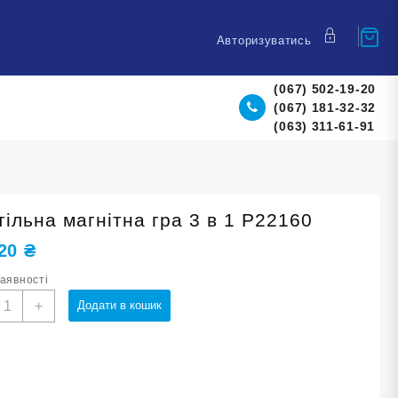
Авторизуватись
(067) 502-19-20
(067) 181-32-32
(063) 311-61-91
тільна магнітна гра 3 в 1 Р22160
,20
₴
наявності
астільна
+
Додати в кошик
агнітна
ра