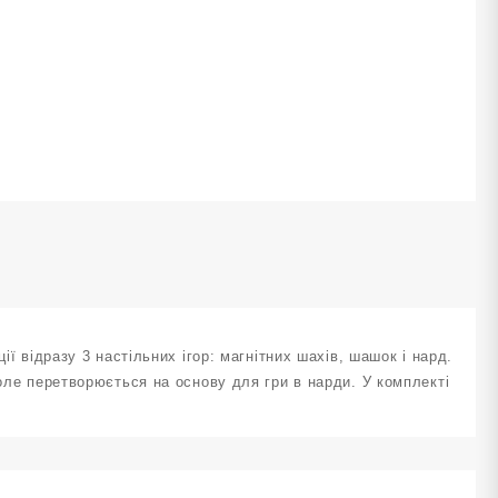
22160
ількість
ії відразу 3 настільних ігор: магнітних шахів, шашок і нард.
поле перетворюється на основу для гри в нарди. У комплекті