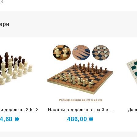
13
вари
и дерев’яні 2.5″-2
Настільна дерев’яна гра 3 в 1
Дош
дошка 29х29 G29
шашки
4,68
₴
486,00
₴