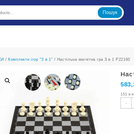
Пошук
КИ
/
Комплекти ігор "3 в 1"
/ Настільна магнітна гра 3 в 1 Р22160
Нас
583
151 в 
Н
-
м
г
3
в
1