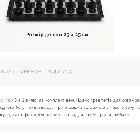
Р
к
КОВА ІНФОРМАЦІЯ
ВІДГУКИ (0)
их ігор 3 в 1 включає комплект необхідних предметів для організац
 одного боку придатне для гри в шашки та шахи, а з іншого боку 
ігури, так і фішки для шашок та нард, а також гральні кубики.