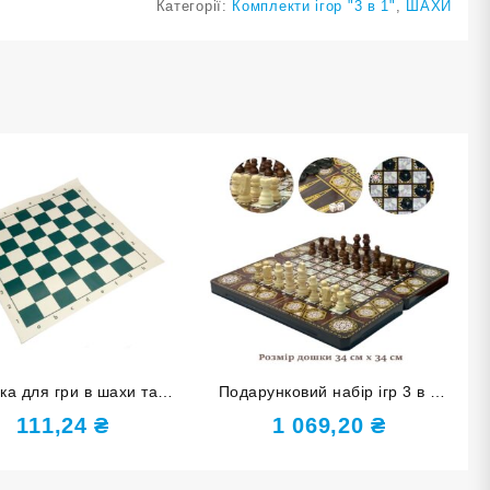
Категорії:
Комплекти ігор "3 в 1"
,
ШАХИ
ка для гри в шахи та
Подарунковий набір ігр 3 в 1
 вінілова 35х35 см P-
Kaleidoscope black 34х34 G-
111,24
₴
1 069,20
₴
3838
1207-C