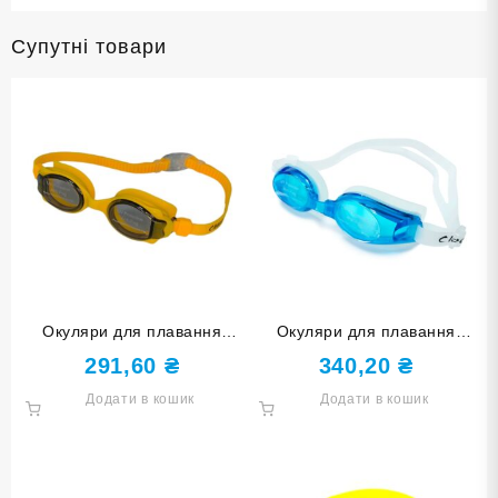
Супутні товари
Окуляри для плавання
Окуляри для плавання
дитячі LEACCO SG100-
LEACCO SG8100-azure
291,60
₴
340,20
₴
yellow жовті
блакитні
Додати в кошик
Додати в кошик