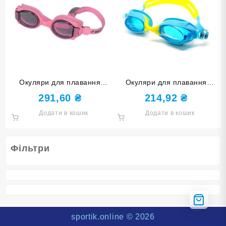
Окуляри для плавання
Окуляри для плавання
дитячі LEACCO SG100-pink
CONQUEST BL-26-Г
291,60
₴
214,92
₴
рожеві
блакитні
Додати в кошик
Додати в кошик
Фільтри
sportik.online
© 2026