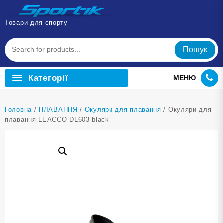
Перейти
до
Товари для спорту
вмісту
Пошук
Категорії
МЕНЮ
Головна
/
ПЛАВАННЯ
/
Окуляри для плавання
/ Окуляри для
плавання LEACCO DL603-black