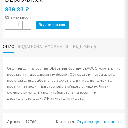
369,36
₴
63 в наявності
Окуляри
Додати в кошик
-
+
для
плавання
LEACCO
ОПИС
ДОДАТКОВА ІНФОРМАЦІЯ
ВІДГУКИ (0)
DL603-
black
кількість
Окуляри для плавання DL603 від бренду LEACCO мають м’яку
посадку та гідродинамічну форму. Обтюратор – спеціальна
прокладка, яка забезпечує захист від натирання шкіри та
протікання води – виготовлена з м’якого силікону. Лінзи
окулярів виконані з полікарбонату із нанесенням
дзеркального шару, УФ-захисту, антифогу.
Артикул:
12760
Категорія:
Окуляри для плавання