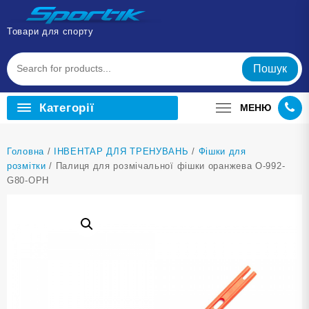
Перейти
до
Товари для спорту
вмісту
Пошук
Категорії
МЕНЮ
Головна
/
ІНВЕНТАР ДЛЯ ТРЕНУВАНЬ
/
Фішки для
розмітки
/ Палиця для розмічальної фішки оранжева O-992-
G80-ОРН