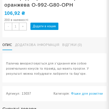
оранжева O-992-G80-ОРН
106,92
₴
200 в наявності
Палиця
Додати в кошик
-
+
для
розмічальної
фішки
ОПИС
ДОДАТКОВА ІНФОРМАЦІЯ
ВІДГУКИ (0)
оранжева
O-
992-
G80-
Паличка використовується для з’єднання між собою
ОРН
розмічальних конусів та пірамід, що мають прорізи. У
кількість
результаті можна побудувати лабіринти та бар’єри.
Артикул:
13037
Категорія:
Фішки для розмітки
Супутні товари