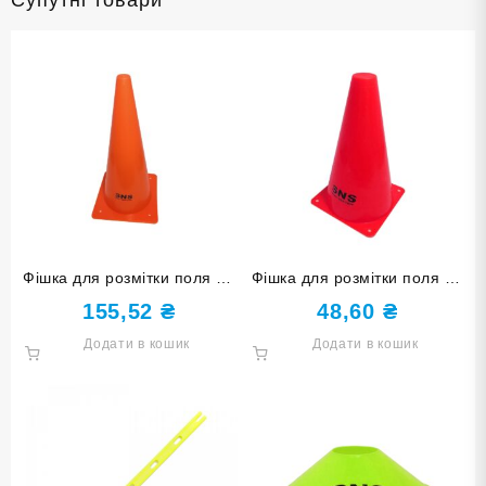
Фішка для розмітки поля 38
Фішка для розмітки поля 23
см оранжева F-38cm-ОРН
см червона F-23cm-К
155,52
₴
48,60
₴
Додати в кошик
Додати в кошик