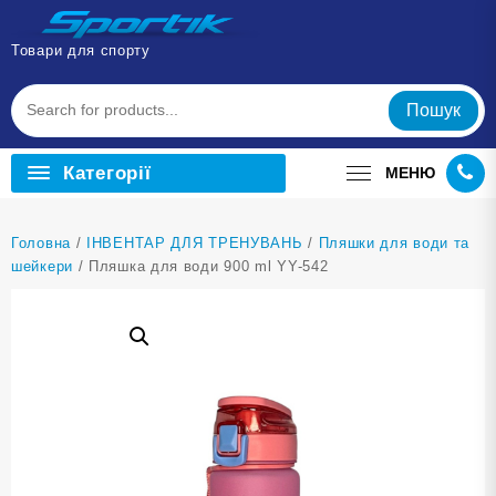
Перейти
до
Товари для спорту
вмісту
Пошук
Категорії
МЕНЮ
Головна
/
ІНВЕНТАР ДЛЯ ТРЕНУВАНЬ
/
Пляшки для води та
шейкери
/ Пляшка для води 900 ml YY-542