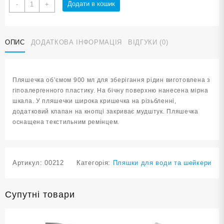
Пляшка
Додати в кошик
-
+
для
води
900
ОПИС
ДОДАТКОВА ІНФОРМАЦІЯ
ВІДГУКИ (0)
ml
YY-
542
кількість
Пляшечка об’ємом 900 мл для зберігання рідин виготовлена з
гіпоалергенного пластику. На бічну поверхню нанесена мірна
шкала. У пляшечки широка кришечка на різьбленні,
додатковий клапан на кнопці закриває мудштук. Пляшечка
оснащена текстильним ремінцем.
Артикул:
00212
Категорія:
Пляшки для води та шейкери
Супутні товари