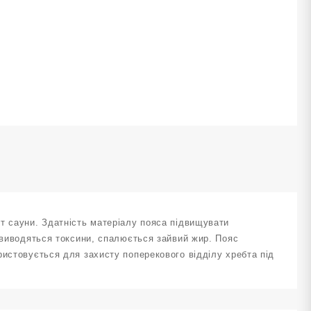
еопреновий
5-
00-
ількість
т сауни. Здатність матеріалу пояса підвищувати
о виводяться токсини, спалюється зайвий жир. Пояс
ристовується для захисту поперекового відділу хребта під