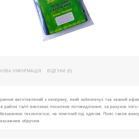
н
2
1
4
к
КОВА ІНФОРМАЦІЯ
ВІДГУКИ (0)
днення виготовлений з неопрену, який забезпечує так званий ефек
в районі талії викликає посилене потовиділення, за рахунок чог
безшовною технологією, не помітний під одягом. Пояс також вико
з масажним обручем.