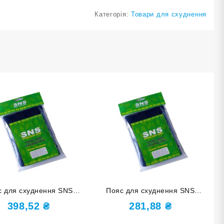
Категорія:
Товари для схуднення
с для схуднення SNS
Пояс для схуднення SNS
опреновий 25-100-6
неопреновий 20-100-4
398,52
₴
281,88
₴