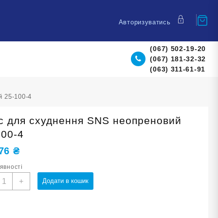
Авторизуватись
(067) 502-19-20
(067) 181-32-32
(063) 311-61-91
 25-100-4
с для схуднення SNS неопреновий
100-4
,76
₴
аявності
ояс
+
Додати в кошик
ля
худнення
NS