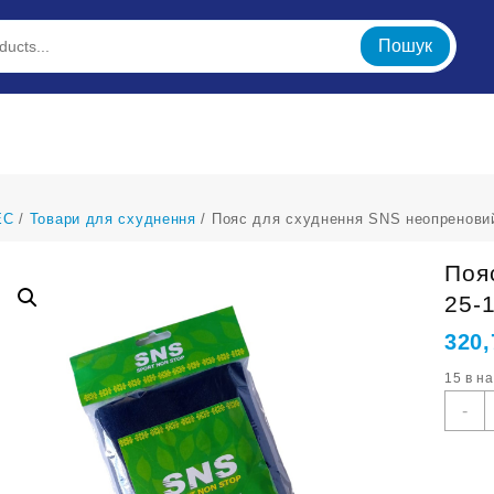
Пошук
ЕС
/
Товари для схуднення
/ Пояс для схуднення SNS неопреновий
Поя
25-
320
15 в н
П
-
д
с
S