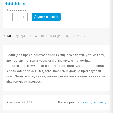
466,56
₴
39 в наявності
Ролик
Додати в кошик
-
+
гімнастичний
двоколесний
синій
ОПИС
ДОДАТКОВА ІНФОРМАЦІЯ
ВІДГУКИ (0)
1609-
blue
кількість
Ролик для преса виготовлений із міцного пластику та металу,
що поставляється в комплекті з килимком під коліна.
Підходить для будь-якого рівня підготовки. Складність вправи
з роликом залежить від того, наскільки далеко прокатувати
його. Змінюючи відстань, можна регулювати навантаження та
відстежувати прогрес.
Артикул:
00171
Категорія:
Ролики для пресу