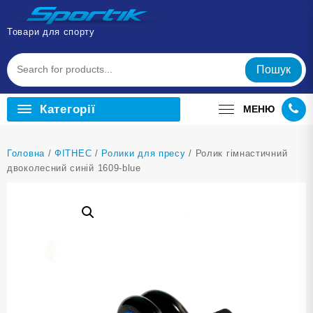
Перейти
до
Товари для спорту
вмісту
Пошук
Категорії
МЕНЮ
Головна
/
ФІТНЕС
/
Ролики для пресу
/ Ролик гімнастичний
двоколесний синій 1609-blue