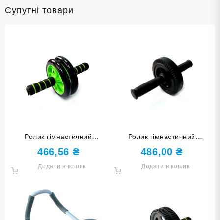
Супутні товари
Ролик гімнастичний
Ролик гімнастичний
двоколесний зелений 1609-
одноколесний ССС
466,56
₴
486,00
₴
green
Додати в кошик
Додати в кошик