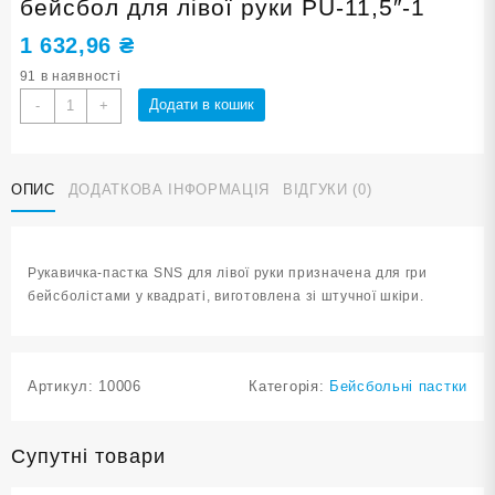
бейсбол для лівої руки PU-11,5″-1
1 632,96
₴
91 в наявності
Рукавичка-
Додати в кошик
-
+
пастка
SNS
для
ОПИС
ДОДАТКОВА ІНФОРМАЦІЯ
ВІДГУКИ (0)
гри
в
бейсбол
для
Рукавичка-пастка SNS для лівої руки призначена для гри
лівої
бейсболістами у квадраті, виготовлена зі штучної шкіри.
руки
PU-
11,5"-1
кількість
Артикул:
10006
Категорія:
Бейсбольні пастки
Супутні товари