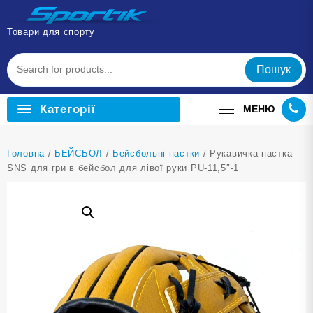
Перейти
до
Товари для спорту
вмісту
Пошук
Категорії
МЕНЮ
Головна
/
БЕЙСБОЛ
/
Бейсбольні пастки
/ Рукавичка-пастка
SNS для гри в бейсбол для лівої руки PU-11,5″-1