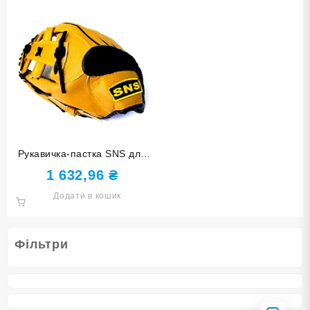
Рукавичка-пастка SNS для
гри в бейсбол для правої
1 632,96
₴
руки PU-11,5″-2
Додати в кошик
Фільтри