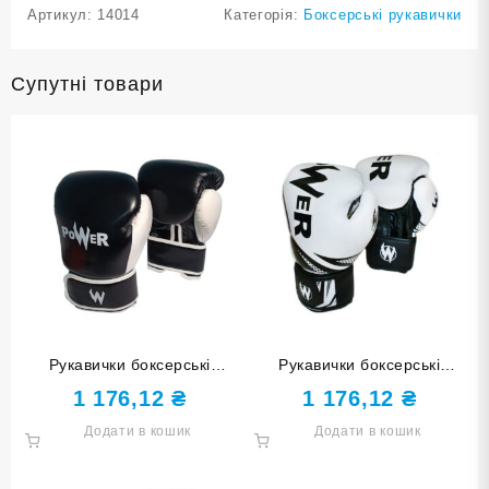
Артикул:
14014
Категорія:
Боксерські рукавички
Супутні товари
Рукавички боксерські
Рукавички боксерські
POWER чорні 12 унцій
POWER білі з чорними
1 176,12
₴
1 176,12
₴
POW-BZ-Ч12
елементами 6 унцій POW-
Додати в кошик
Додати в кошик
W-Б6