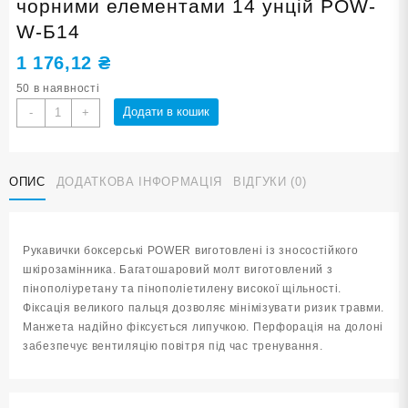
чорними елементами 14 унцій POW-
W-Б14
1 176,12
₴
50 в наявності
Рукавички
Додати в кошик
-
+
боксерські
POWER
білі
ОПИС
ДОДАТКОВА ІНФОРМАЦІЯ
ВІДГУКИ (0)
з
чорними
елементами
14
Рукавички боксерські POWER виготовлені із зносостійкого
унцій
шкірозамінника. Багатошаровий молт виготовлений з
POW-
пінополіуретану та пінополіетилену високої щільності.
W-
Фіксація великого пальця дозволяє мінімізувати ризик травми.
Б14
Манжета надійно фіксується липучкою. Перфорація на долоні
кількість
забезпечує вентиляцію повітря під час тренування.