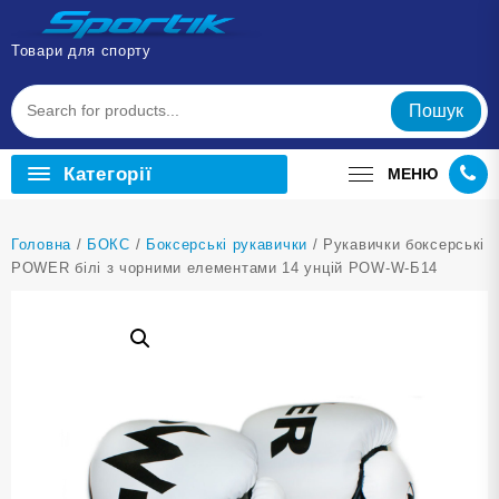
Перейти
до
Товари для спорту
вмісту
Пошук
Категорії
МЕНЮ
Головна
/
БОКС
/
Боксерські рукавички
/ Рукавички боксерські
POWER білі з чорними елементами 14 унцій POW-W-Б14