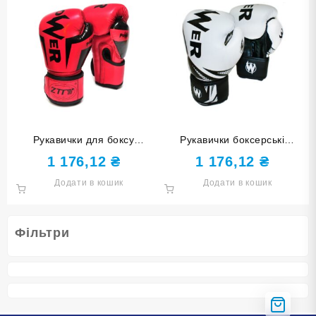
Рукавички для боксу
Рукавички боксерські
POWER 14 унцій червоні
POWER білі з чорними
1 176,12
₴
1 176,12
₴
ZTQ-116К-14
елементами 10 унцій POW-
Додати в кошик
Додати в кошик
W-Б10
Фільтри