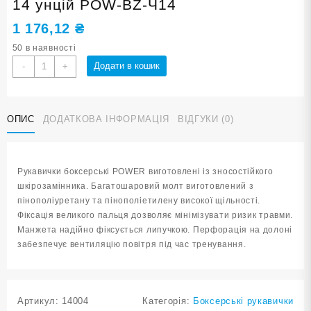
14 унцій POW-BZ-Ч14
1 176,12
₴
50 в наявності
Рукавички
Додати в кошик
-
+
боксерські
POWER
чорні
ОПИС
ДОДАТКОВА ІНФОРМАЦІЯ
ВІДГУКИ (0)
14
унцій
POW-
BZ-
Рукавички боксерські POWER виготовлені із зносостійкого
Ч14
шкірозамінника. Багатошаровий молт виготовлений з
кількість
пінополіуретану та пінополіетилену високої щільності.
Фіксація великого пальця дозволяє мінімізувати ризик травми.
Манжета надійно фіксується липучкою. Перфорація на долоні
забезпечує вентиляцію повітря під час тренування.
Артикул:
14004
Категорія:
Боксерські рукавички