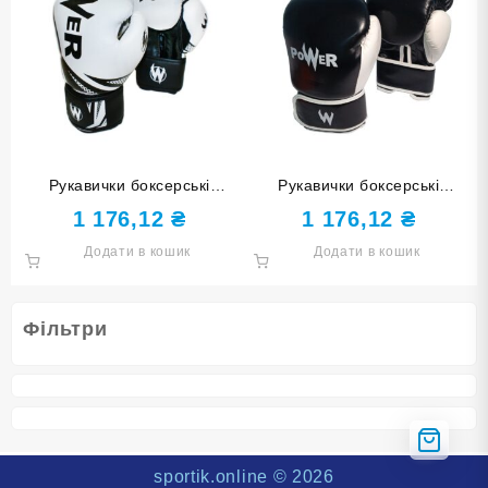
Рукавички боксерські
Рукавички боксерські
POWER білі з чорними
POWER чорні 8 унцій POW-
1 176,12
₴
1 176,12
₴
елементами 10 унцій POW-
BZ-Ч8
Додати в кошик
Додати в кошик
W-Б10
Фільтри
sportik.online
© 2026