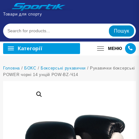
Перейти
до
Товари для спорту
вмісту
Пошук
Категорії
МЕНЮ
Головна
/
БОКС
/
Боксерські рукавички
/ Рукавички боксерські
POWER чорні 14 унцій POW-BZ-Ч14