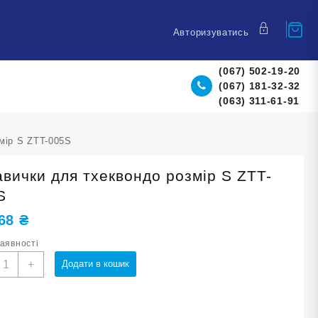
Авторизуватись
(067) 502-19-20
(067) 181-32-32
(063) 311-61-91
мір S ZTT-005S
авички для тхеквондо розмір S ZTT-
S
,68
₴
наявності
укавички
+
Додати в кошик
ля
хеквондо
озмір