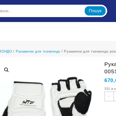
Пошук
ВОНДО
/
Рукавички для тхеквондо
/ Рукавички для тхеквондо роз
Рук
005
670
352 в 
Р
-
д
т
р