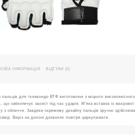
S
Z
0
к
КОВА ІНФОРМАЦІЯ
ВІДГУКИ (0)
 пальців для тхеквондо ВТФ виготовлені з міцного високоякісного
, що забезпечує захист під час ударів. М’яка вставка із махрово
ту з обличчя. Завдяки окремому дизайну пальців зручно здійснюв
змір. Виріз на долоні дозволяє повітря циркулювати.