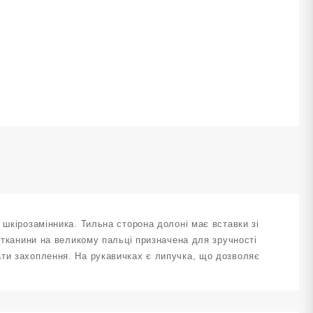
TT-
05S
ількість
 шкірозамінника. Тильна сторона долоні має вставки зі
ї тканини на великому пальці призначена для зручності
ати захоплення. На рукавичках є липучка, що дозволяє