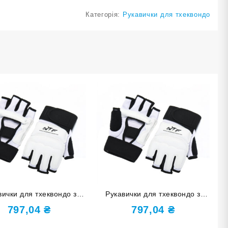
Категорія:
Рукавички для тхеквондо
вички для тхеквондо з
Рукавички для тхеквондо з
ьсником розмір М ZZT-
напульсником розмір S ZZT-
797,04
₴
797,04
₴
004 M
004 S