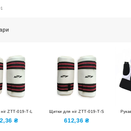
01
вари
ніг ZTT-019-T-L
Щитки для ніг ZTT-019-T-S
Рука
напул
2,36
₴
612,36
₴