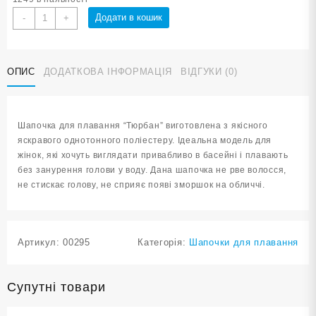
Шапочка
Додати в кошик
-
+
для
плавання
однотонна
ОПИС
ДОДАТКОВА ІНФОРМАЦІЯ
ВІДГУКИ (0)
BZ-
A
кількість
Шапочка для плавання “Тюрбан” виготовлена з якісного
яскравого однотонного поліестеру. Ідеальна модель для
жінок, які хочуть виглядати привабливо в басейні і плавають
без занурення голови у воду. Дана шапочка не рве волосся,
не стискає голову, не сприяє появі зморшок на обличчі.
Артикул:
00295
Категорія:
Шапочки для плавання
Супутні товари