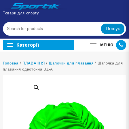
Перейти
до
Товари для спорту
вмісту
Пошук
Категорії
МЕНЮ
Головна
/
ПЛАВАННЯ
/
Шапочки для плавання
/ Шапочка для
плавання однотонна BZ-A