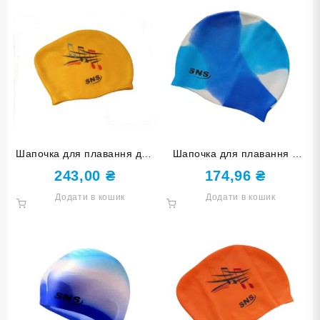
Шапочка для плавання для
Шапочка для плавання у
довгого волосся SNS KW-
футлярі SNS мультиколір
243,00
₴
174,96
₴
1Ж yellow music
SC-Ц6
Додати в кошик
Додати в кошик