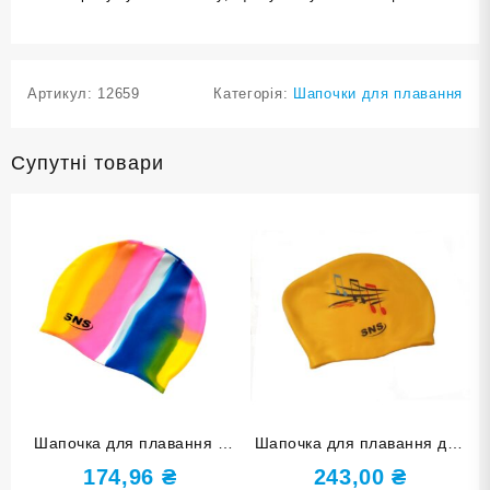
Артикул:
12659
Категорія:
Шапочки для плавання
Супутні товари
Шапочка для плавання у
Шапочка для плавання для
футлярі SNS мультиколір
довгого волосся SNS KW-
174,96
₴
243,00
₴
SC-Ц1
1Ж yellow music