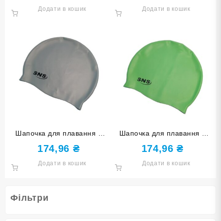
Додати в кошик
Додати в кошик
Шапочка для плавання у
Шапочка для плавання у
футлярі SNS срібна SC-СЕ
футлярі SNS салатова SC-
174,96
₴
174,96
₴
СА
Додати в кошик
Додати в кошик
Фільтри