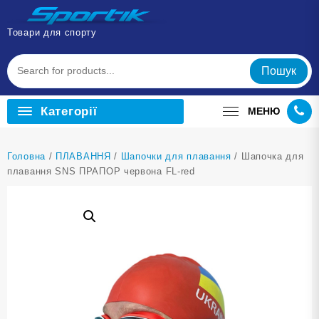
Перейти
до
Товари для спорту
вмісту
Пошук
Категорії
МЕНЮ
Головна
/
ПЛАВАННЯ
/
Шапочки для плавання
/ Шапочка для
плавання SNS ПРАПОР червона FL-red