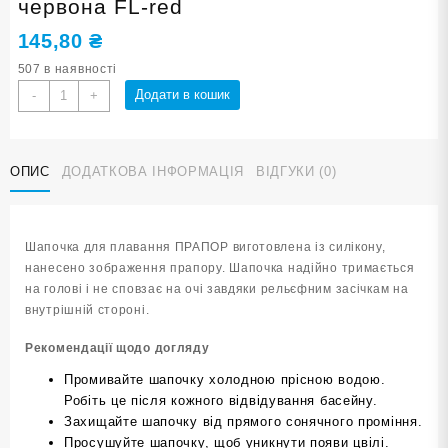
червона FL-red
145,80
₴
507 в наявності
Шапочка
Додати в кошик
-
+
для
плавання
SNS
ОПИС
ДОДАТКОВА ІНФОРМАЦІЯ
ВІДГУКИ (0)
ПРАПОР
червона
FL-
red
Шапочка для плавання ПРАПОР виготовлена із силікону,
кількість
нанесено зображення прапору. Шапочка надійно тримається
на голові і не сповзає на очі завдяки рельєфним засічкам на
внутрішній стороні.
Рекомендації щодо догляду
Промивайте шапочку холодною прісною водою.
Робіть це після кожного відвідування басейну.
Захищайте шапочку від прямого сонячного проміння.
Просушуйте шапочку, щоб уникнути появи цвілі.