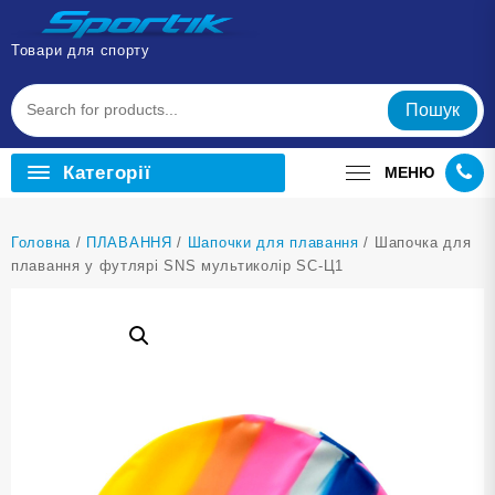
Перейти
до
Товари для спорту
вмісту
Пошук
Категорії
МЕНЮ
Головна
/
ПЛАВАННЯ
/
Шапочки для плавання
/ Шапочка для
плавання у футлярі SNS мультиколір SC-Ц1