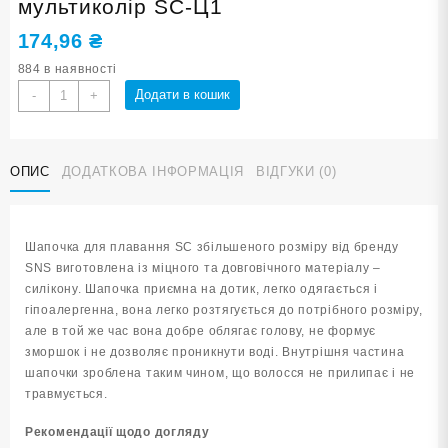
мультиколір SC-Ц1
174,96
₴
884 в наявності
Шапочка
Додати в кошик
-
+
для
плавання
у
ОПИС
ДОДАТКОВА ІНФОРМАЦІЯ
ВІДГУКИ (0)
футлярі
SNS
мультиколір
SC-
Шапочка для плавання SC збільшеного розміру від бренду
Ц1
SNS виготовлена із міцного та довговічного матеріалу –
кількість
силікону. Шапочка приємна на дотик, легко одягається і
гіпоалергенна, вона легко розтягується до потрібного розміру,
але в той же час вона добре облягає голову, не формує
зморшок і не дозволяє проникнути воді. Внутрішня частина
шапочки зроблена таким чином, що волосся не прилипає і не
травмується.
Рекомендації щодо догляду