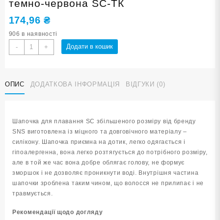
темно-червона SC-ТК
174,96
₴
906 в наявності
Шапочка
Додати в кошик
-
+
для
плавання
у
ОПИС
ДОДАТКОВА ІНФОРМАЦІЯ
ВІДГУКИ (0)
футлярі
SNS
темно-
червона
Шапочка для плавання SC збільшеного розміру від бренду
SC-
SNS виготовлена із міцного та довговічного матеріалу –
ТК
силікону. Шапочка приємна на дотик, легко одягається і
кількість
гіпоалергенна, вона легко розтягується до потрібного розміру,
але в той же час вона добре облягає голову, не формує
зморшок і не дозволяє проникнути воді. Внутрішня частина
шапочки зроблена таким чином, що волосся не прилипає і не
травмується.
Рекомендації щодо догляду