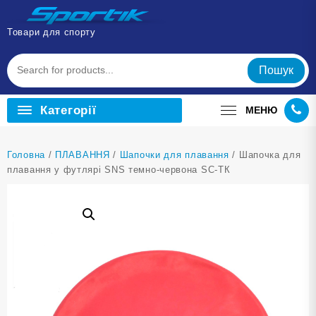
Перейти
до
Товари для спорту
вмісту
Пошук
Категорії
МЕНЮ
Головна
/
ПЛАВАННЯ
/
Шапочки для плавання
/ Шапочка для
плавання у футлярі SNS темно-червона SC-ТК