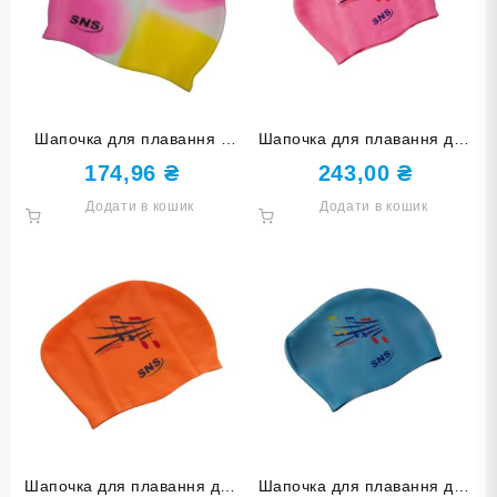
Шапочка для плавання у
Шапочка для плавання для
футлярі SNS мультиколір
довгого волосся SNS KW-1Р
174,96
₴
243,00
₴
SC-Ц3
pink music
Додати в кошик
Додати в кошик
Шапочка для плавання для
Шапочка для плавання для