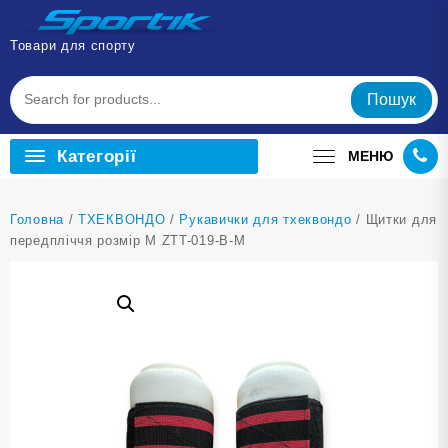
Перейти
до
Товари для спорту
вмісту
Пошук
Категорії
МЕНЮ
Головна
/
ТХЕКВОНДО
/
Рукавички для тхеквондо
/ Щитки для
передпліччя розмір М ZTT-019-B-М