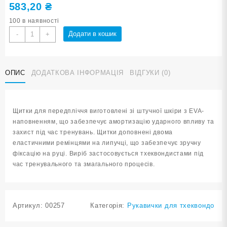
583,20
₴
100 в наявності
Щитки
Додати в кошик
-
+
для
передпліччя
розмір
ОПИС
ДОДАТКОВА ІНФОРМАЦІЯ
ВІДГУКИ (0)
М
ZTT-
019-
B-
Щитки для передпліччя виготовлені зі штучної шкіри з EVA-
М
наповненням, що забезпечує амортизацію ударного впливу та
кількість
захист під час тренувань. Щитки доповнені двома
еластичними ремінцями на липучці, що забезпечує зручну
фіксацію на руці. Виріб застосовується тхеквондистами під
час тренувального та змагального процесів.
Артикул:
00257
Категорія:
Рукавички для тхеквондо