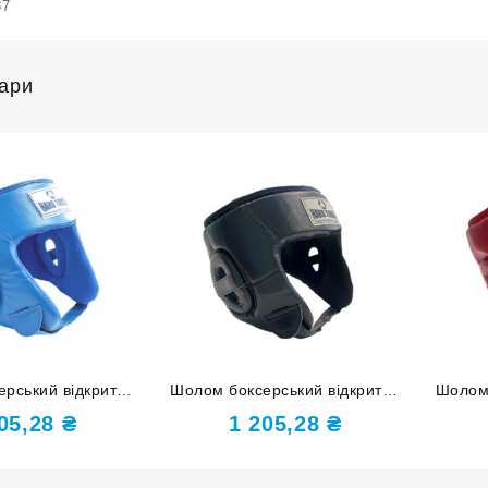
87
вари
рський відкритий
Шолом боксерський відкритий
Шолом 
CH PU синій S
HARD TOUCH PU чорний L
HARD 
205,28
₴
1 205,28
₴