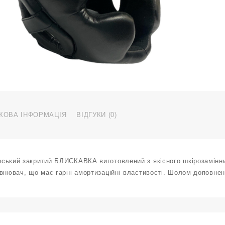
з
H
T
P
р
ч
к
КОВА ІНФОРМАЦІЯ
ВІДГУКИ (0)
ський закритий БЛИСКАВКА виготовлений з якісного шкірозамінник
овнювач, що має гарні амортизаційні властивості. Шолом доповнен