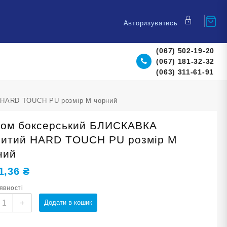
Авторизуватись
(067) 502-19-20
(067) 181-32-32
(063) 311-61-91
 HARD TOUCH PU розмір М чорний
ом боксерський БЛИСКАВКА
ритий HARD TOUCH PU розмір М
ний
1,36
₴
аявності
олом
+
Додати в кошик
оксерський
ЛИСКАВКА