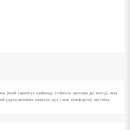
акритий
ARD
OUCH
U
озмір
М
орний
ількість
а (який гарантує найвищу стійкість шолома до зносу), має
ий ущільненнями навколо вух і має комфортну застібку-