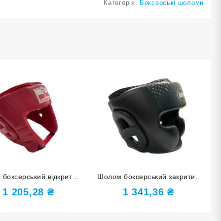
Категорія:
Боксерські шоломи
боксерський відкритий
Шолом боксерський закритий
TOUCH PU червоний S
HARD TOUCH PU чорний XL
1 205,28
₴
1 341,36
₴