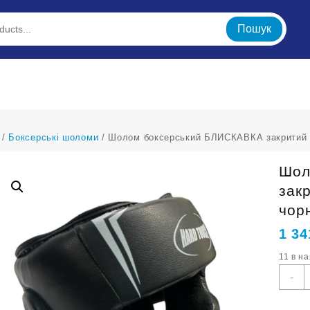
Пошук
/
Боксерські шоломи
/ Шолом боксерський БЛИСКАВКА закритий
Шол
зак
чор
1 34
11 в н
Ш
-
б
Б