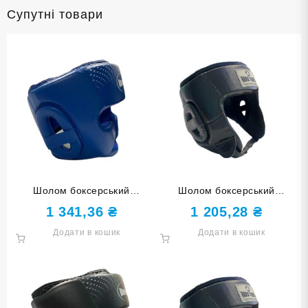
Супутні товари
Шолом боксерський
Шолом боксерський
закритий HARD TOUCH PU
відкритий HARD TOUCH PU
1 341,36
₴
1 205,28
₴
синій L
чорний М
Додати в кошик
Додати в кошик