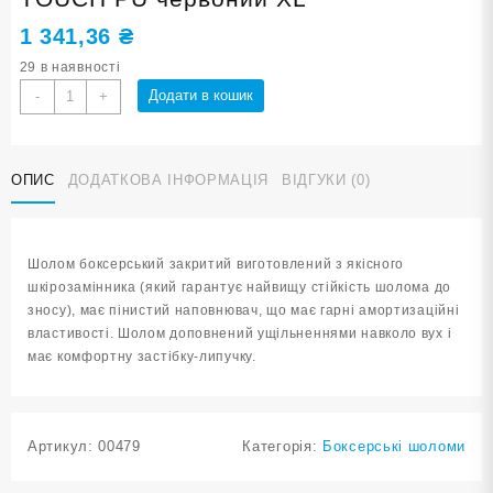
1 341,36
₴
29 в наявності
Шолом
Додати в кошик
-
+
боксерський
закритий
HARD
ОПИС
ДОДАТКОВА ІНФОРМАЦІЯ
ВІДГУКИ (0)
TOUCH
PU
червоний
XL
Шолом боксерський закритий виготовлений з якісного
кількість
шкірозамінника (який гарантує найвищу стійкість шолома до
зносу), має пінистий наповнювач, що має гарні амортизаційні
властивості. Шолом доповнений ущільненнями навколо вух і
має комфортну застібку-липучку.
Артикул:
00479
Категорія:
Боксерські шоломи