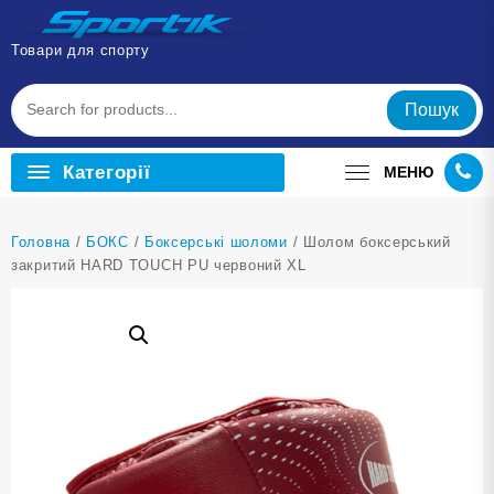
Перейти
до
Товари для спорту
вмісту
Пошук
Категорії
МЕНЮ
Головна
/
БОКС
/
Боксерські шоломи
/ Шолом боксерський
закритий HARD TOUCH PU червоний XL