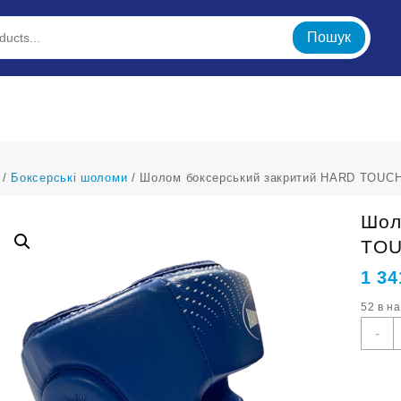
Пошук
/
Боксерські шоломи
/ Шолом боксерський закритий HARD TOUCH
Шол
TOU
1 34
52 в н
Ш
-
б
з
H