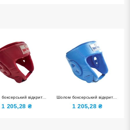
боксерський відкритий
Шолом боксерський відкритий
TOUCH PU червоний L
HARD TOUCH PU синій S
1 205,28
₴
1 205,28
₴