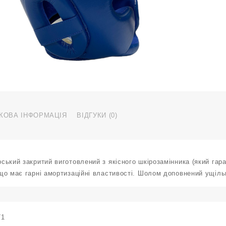
T
P
с
S
к
КОВА ІНФОРМАЦІЯ
ВІДГУКИ (0)
ький закритий виготовлений з якісного шкірозамінника (який гара
що має гарні амортизаційні властивості. Шолом доповнений ущіль
71