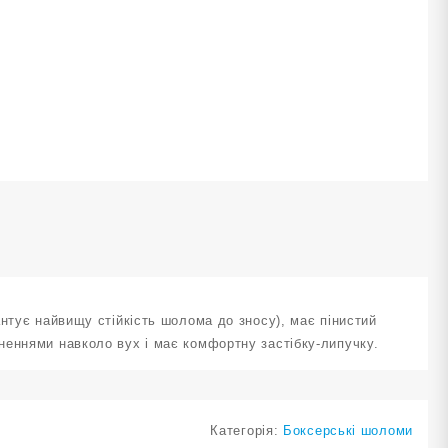
OUCH
U
иній
ількість
нтує найвищу стійкість шолома до зносу), має пінистий
неннями навколо вух і має комфортну застібку-липучку.
Категорія:
Боксерські шоломи