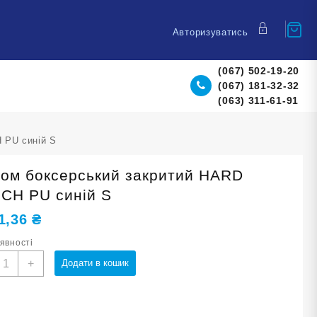
Авторизуватись
(067) 502-19-20
(067) 181-32-32
(063) 311-61-91
 PU синій S
ом боксерський закритий HARD
CH PU синій S
1,36
₴
аявності
олом
+
Додати в кошик
оксерський
акритий
ARD