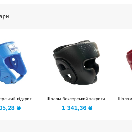
вари
рський відкритий
Шолом боксерський закритий
Шолом 
CH PU синій М
HARD TOUCH PU чорний XL
HARD 
205,28
₴
1 341,36
₴