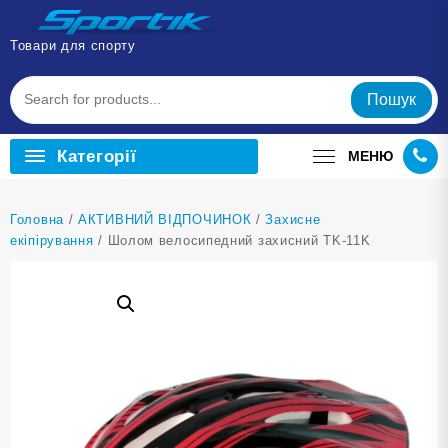
Перейти
до
Товари для спорту
вмісту
Пошук
Категорії
МЕНЮ
Головна
/
АКТИВНИЙ ВІДПОЧИНОК
/
Захисне
екіпірування
/ Шолом велосипедний захисний TK-11K