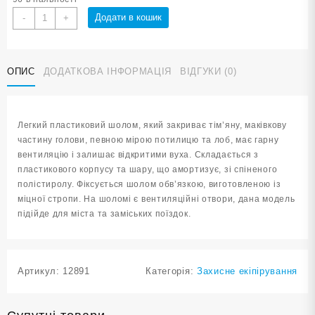
Шолом
Додати в кошик
-
+
велосипедний
захисний
TK-
ОПИС
ДОДАТКОВА ІНФОРМАЦІЯ
ВІДГУКИ (0)
11K
кількість
Легкий пластиковий шолом, який закриває тім’яну, маківкову
частину голови, певною мірою потилицю та лоб, має гарну
вентиляцію і залишає відкритими вуха. Складається з
пластикового корпусу та шару, що амортизує, зі спіненого
полістиролу. Фіксується шолом обв’язкою, виготовленою із
міцної стропи. На шоломі є вентиляційні отвори, дана модель
підійде для міста та заміських поїздок.
Артикул:
12891
Категорія:
Захисне екіпірування