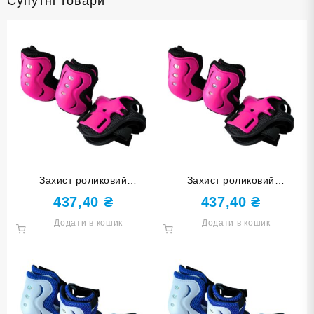
Супутні товари
Захист роликовий
Захист роликовий
наколінники, налокітники,
наколінники, налокітники,
437,40
₴
437,40
₴
накладки на кисті розмір L
накладки на кисті розмір M
Додати в кошик
Додати в кошик
HJ-HDD-L-rose red
HJ-HDD-М-rose red