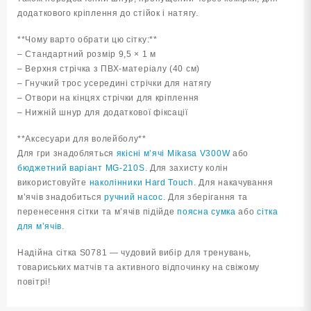
додаткового кріплення до стійок і натягу.
**Чому варто обрати цю сітку:**
– Стандартний розмір 9,5 × 1 м
– Верхня стрічка з ПВХ-матеріалу (40 см)
– Гнучкий трос усередині стрічки для натягу
– Отвори на кінцях стрічки для кріплення
– Нижній шнур для додаткової фіксації
**Аксесуари для волейболу**
Для гри знадобляться
якісні м’ячі Mikasa V300W
або
бюджетний варіант MG-210S
. Для захисту колін
використовуйте
наколінники Hard Touch
. Для накачування
м’ячів знадобиться
ручний насос
. Для зберігання та
перенесення сітки та м’ячів підійде
поясна сумка
або
сітка
для м’ячів
.
Надійна сітка S0781 — чудовий вибір для тренувань,
товариських матчів та активного відпочинку на свіжому
повітрі!