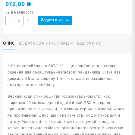
972,00
₴
39 в наявності
Сітка
Додати в кошик
-
+
волейбольна
S0781
кількість
ОПИС
ДОДАТКОВА ІНФОРМАЦІЯ
ВІДГУКИ (0)
**Сітка волейбольна S0781** — це надійне та практичне
рішення для облаштування ігрового майданчика. Сітка має
довжину 9,5 м та ширину 1 м — стандартні розміри для
аматорського волейболу.
Верхній край сітки обшитий горизонтальною стрічкою
шириною 40 см (складений вдвічі білий ПВХ-матеріал,
прошитий по всій довжині). На кінцях стрічки є отвори, через
які пропущений шнур, що прив’язує стрічку до стійок для її
натягу. Усередині стрічки знаходиться гнучкий трос для
кріплення сітки до стійок та рівномірного натягу. Внизу сітки
також передбачений шнур, пропущений через комірки, для