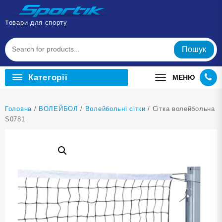
Перейти
до
Товари для спорту
вмісту
Пошук
Категорії
МЕНЮ
Головна
/
ВОЛЕЙБОЛ
/
Волейбольні сітки
/ Сітка волейбольна
S0781