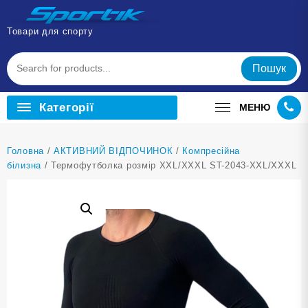
Перейти
до
Товари для спорту
вмісту
Пошук
Категорії
МЕНЮ
Головна
/
АКТИВНИЙ ВІДПОЧИНОК
/
Компресійна
білизна
/ Термофутболка розмір XXL/XXXL ST-2043-XXL/XXXL