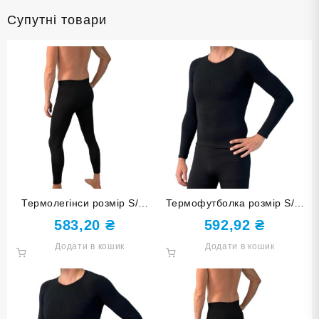
Супутні товари
Термолегінси розмір S/M
Термофутболка розмір S/M
ST-2069-S/M
ST-2043-S/M
583,20
₴
592,92
₴
Додати в кошик
Додати в кошик