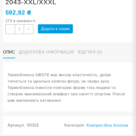
2043-XXL/XXXL
592,92
₴
270 в наявності
Термофутболка
Додати в кошик
-
+
розмір
XXL/XXXL
ST-
ОПИС
ДОДАТКОВА ІНФОРМАЦІЯ
ВІДГУКИ (0)
2043-
XXL/XXXL
кількість
Термобілизна SIBOTE має високу еластичність, добре
тягнеться та ідеально облягає фігуру, не сковує руху.
Термобілизна повністю повторює форму тіла людини та
створює максимальний комфорт при занятті спортом. Плоскі
шви виключають натирання.
Артикул:
00316
Категорія:
Компресійна білизна