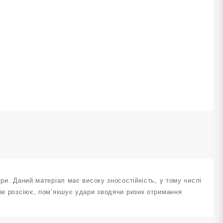
ількість
ри. Даний матеріал має високу зносостійкість, у тому числі
бре розсіює, пом’якшує удари зводячи ризик отримання