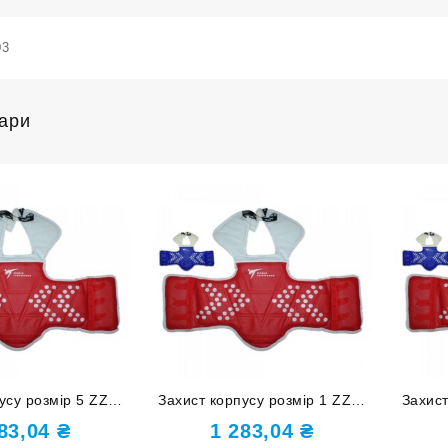
03
вари
усу розмір 5 ZZT-
Захист корпусу розмір 1 ZZT-
Захист
010-5
010-1
283,04
₴
1 283,04
₴