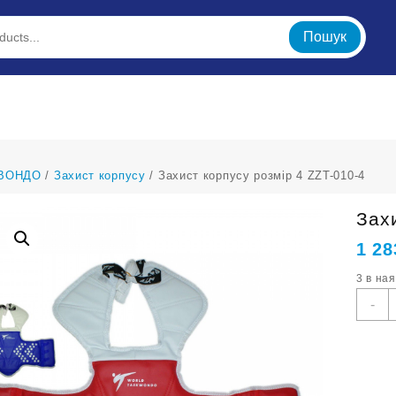
Пошук
ВОНДО
/
Захист корпусу
/ Захист корпусу розмір 4 ZZT-010-4
Зах
1 28
3 в на
З
-
к
р
4
Z
0