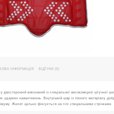
4
к
КОВА ІНФОРМАЦІЯ
ВІДГУКИ (0)
у двосторонній виконаний із спеціальної високоміцної штучної шкі
их ударних навантажень. Внутрішній шар із пінного матеріалу до
імуму. Жилет щільно фіксується на тілі спеціальними стрічками.