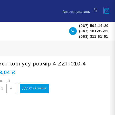
Авторизуватись
(067) 502-19-20
(067) 181-32-32
(063) 311-61-91
ист корпусу розмір 4 ZZT-010-4
3,04
₴
явності
ахист
+
Додати в кошик
орпусу
озмір
ZT-
10-